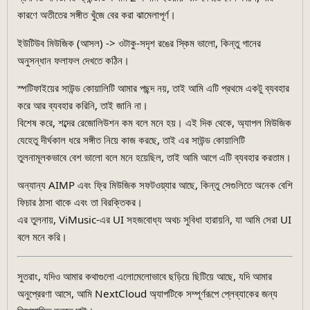
কারণে অতীতের সঙ্গীত খুঁজে বের করা ঝামেলাপূর্ণ।
ইউটিউব মিউজিক (আসল) -> ওটাকু-সদৃশ রঙের স্কিম ভালো, কিন্তু গানের
অনুসন্ধান ফলাফল দেখতে কঠিন।
স্পটিফাইয়ের সাউন্ড কোয়ালিটি আমার পছন্দ নয়, তাই আমি এটি প্রথমে একটু ব্যবহার
করে আর ব্যবহার করিনি, তাই জানি না।
বিশেষ করে, শব্দের রেজোলিউশন কম বলে মনে হয়। এই দিক থেকে, অ্যাপল মিউজিক
যেহেতু দীর্ঘকাল ধরে সঙ্গীত নিয়ে কাজ করছে, তাই এর সাউন্ড কোয়ালিটি
তুলনামূলকভাবে বেশ ভালো বলে মনে হয়েছিল, তাই আমি আগে এটি ব্যবহার করতাম।
অন্যান্য AIMP এবং ফ্রি মিউজিক সফটওয়্যার আছে, কিন্তু সেগুলিতে অনেক বেশি
ফিচার ঠাসা থাকে এবং তা বিরক্তিকর।
এর তুলনায়, ViMusic-এর UI সহজবোধ্য অথচ সুবিধা হারায়নি, যা আমি সেরা UI
বলে মনে করি।
সুতরাং, যদিও আমার কথাগুলো এলোমেলোভাবে ছড়িয়ে ছিটিয়ে আছে, যদি আমার
অনুপ্রেরণা আসে, আমি NextCloud অ্যাপটিকে সম্পূর্ণরূপে প্লেব্যাকের জন্য