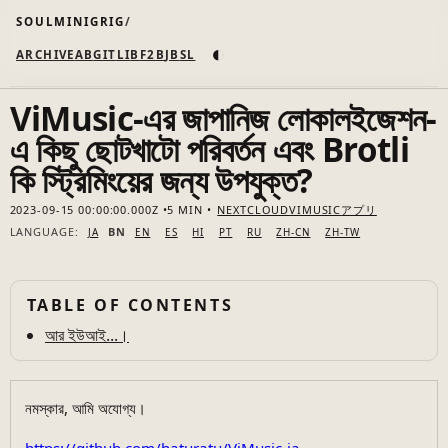
SOULMINIGRIG
◐
ARCHIVE
AB
GIT
LI
B
F2B
JB
SL
ViMusic-এর জাপানিজ লোকালইজেশন-
এ কিছু ছোটখাটো পরিবর্তন এবং Brotli
কি স্ট্রিমিংয়ের জন্য উপযুক্ত?
2023-09-15 00:00:00.000Z
5 MIN
NEXTCLOUD
VIMUSIC
アプリ
LANGUAGE:
BN
JA
EN
ES
HI
PT
RU
ZH-CN
ZH-TW
TABLE OF CONTENTS
আর ইউআই...।
নমস্কার, আমি অযোগ্য।
https://github.com/haturatu/ViMusic-ja