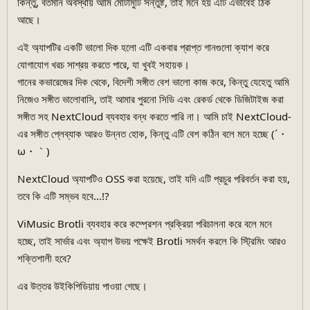
কিন্তু, বর্তমান অবস্থায় আমি মোটামুটি সন্তুষ্ট, তাই মনে হয় এটি এভাবেই ঠিক
আছে।
এই অ্যাপটির একটি ভালো দিক হলো এটি একবার প্রাপ্ত গানগুলো ক্যাশ করে
যোগাযোগ খরচ সাশ্রয় করতে পারে, যা খুবই সহায়ক।
গানের কভারেজের দিক থেকে, বিদেশী সঙ্গীত বেশ ভালো কাজ করে, কিন্তু যেহেতু আমি
নিজেও সঙ্গীত ভালোবাসি, তাই আমার পুরনো সিডি এবং রেকর্ড থেকে ডিজিটাইজ করা
সঙ্গীত সহ NextCloud ব্যবহার বন্ধ করতে পারি না। আমি চাই NextCloud-
এর সঙ্গীত প্লেব্যাক আরও উন্নত হোক, কিন্তু এটি বেশ কঠিন বলে মনে হচ্ছে (´・
ω・｀)
NextCloud অ্যাপটিও OSS করা হয়েছে, তাই যদি এটি প্রচুর পরিবর্তন করা হয়,
তবে কি এটি সম্ভব হবে...!?
ViMusic Brotli ব্যবহার করে কম্প্রেশন প্রক্রিয়া পরিচালনা করে বলে মনে
হচ্ছে, তাই সার্ভার এবং অ্যাপ উভয় পক্ষেই Brotli সমর্থন করলে কি স্ট্রিমিং আরও
শক্তিশালী হবে?
এর উত্তর উইকিপিডিয়ায় পাওয়া গেছে।