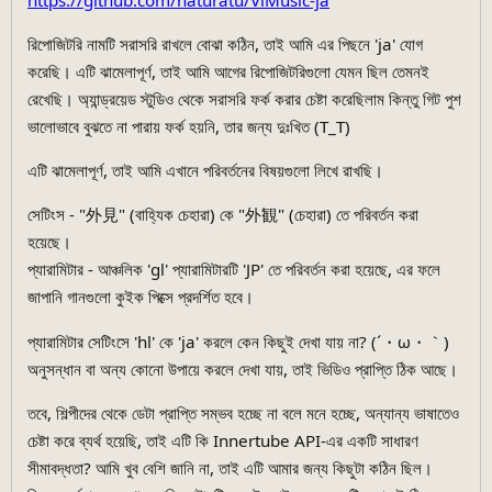
রিপোজিটরি নামটি সরাসরি রাখলে বোঝা কঠিন, তাই আমি এর পিছনে 'ja' যোগ
করেছি। এটি ঝামেলাপূর্ণ, তাই আমি আগের রিপোজিটরিগুলো যেমন ছিল তেমনই
রেখেছি। অ্যান্ড্রয়েড স্টুডিও থেকে সরাসরি ফর্ক করার চেষ্টা করেছিলাম কিন্তু গিট পুশ
ভালোভাবে বুঝতে না পারায় ফর্ক হয়নি, তার জন্য দুঃখিত (T_T)
এটি ঝামেলাপূর্ণ, তাই আমি এখানে পরিবর্তনের বিষয়গুলো লিখে রাখছি।
সেটিংস - "外見" (বাহ্যিক চেহারা) কে "外観" (চেহারা) তে পরিবর্তন করা
হয়েছে।
প্যারামিটার - আঞ্চলিক 'gl' প্যারামিটারটি 'JP' তে পরিবর্তন করা হয়েছে, এর ফলে
জাপানি গানগুলো কুইক পিক্সে প্রদর্শিত হবে।
প্যারামিটার সেটিংসে 'hl' কে 'ja' করলে কেন কিছুই দেখা যায় না? (´・ω・｀)
অনুসন্ধান বা অন্য কোনো উপায়ে করলে দেখা যায়, তাই ভিডিও প্রাপ্তি ঠিক আছে।
তবে, শিল্পীদের থেকে ডেটা প্রাপ্তি সম্ভব হচ্ছে না বলে মনে হচ্ছে, অন্যান্য ভাষাতেও
চেষ্টা করে ব্যর্থ হয়েছি, তাই এটি কি Innertube API-এর একটি সাধারণ
সীমাবদ্ধতা? আমি খুব বেশি জানি না, তাই এটি আমার জন্য কিছুটা কঠিন ছিল।