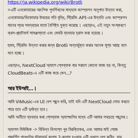
https://ja.wikipedia.org/wiki/Brotli
>এটি এনকোডারের আংশিক পুনর্লিখনের মাধ্যমে কম্প্রেশন অনুপাত উন্নত করা,
এনকোডার/ডিকোডার উভয়ের গতি বৃদ্ধি, স্ট্রিমিং API-এর উন্নতি এবং কম্প্রেশন
মানের স্তর সমন্বয়ের মতো বৈশিষ্ট্য যুক্ত করেছে। এছাড়াও, এই নতুন সংস্করণে
ক্রস-প্ল্যাটফর্ম সামঞ্জস্যতা এবং মেমরি ব্যবহার হ্রাস করা হয়েছে।
হুমম, স্ট্রিমিং উন্নত করার জন্য Brotli অন্তর্ভুক্ত করার অনেক মূল্য আছে বলে
মনে হচ্ছে।
এছাড়াও, NextCloud অ্যাপে প্লেব্যাক বার সরালে কোনো কাজ হয় না, কিন্তু
CloudBeats-এ এটি কাজ করে কেন...?
আর ইউআই...।
আমি ViMusic-এর UI বেশ পছন্দ করি, তাই যদি এটি NextCloud লোড করতে
পারে তবে এটি দুর্দান্ত হবে।
আমি অতীতে ব্যবহার করা প্লেব্যাক অ্যাপগুলির মধ্যে এটি আমার সবচেয়ে পছন্দের।
অ্যাপল মিউজিক -> বিভিন্ন ডিসপ্লে খুব বিরক্তিকর, এবং আমার মাই পেজে
প্রদর্শিত গানগুলির স্ট্যান্ডার্ড কলাম 2-কলাম হওয়ায় এটি দেখতে বেশ কঠিন, যার