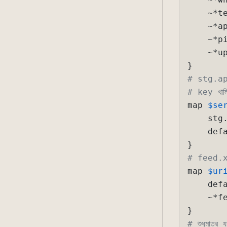
    ~*te
    ~*ap
    ~*pi
    ~*up
# stg.api.1
# key খালি
map 
$se
    stg
    def
# feed.xml
map 
$ur
    defa
    ~*fe
# শুধুমাত্