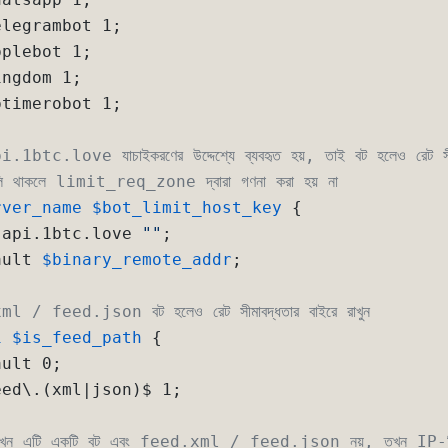
legrambot 1;

plebot 1;

ngdom 1;

timerobot 1;

btc.love যাচাইকরণের উদ্দেশ্যে ব্যবহৃত হয়, তাই বট হলেও রেট সীমাব
 থাকলে limit_req_zone দ্বারা গণনা করা হয় না
rver_name
$bot_limit_host_key
 {

.api.1btc.love 
""
;

ault 
$binary_remote_addr
;

 / feed.json বট হলেও রেট সীমাবদ্ধতার বাইরে রাখুন
i
$is_feed_path
 {

ult 0;

ed\.(xml|json)$ 1;

র যখন এটি একটি বট এবং feed.xml / feed.json নয়, তখন IP-ভিত