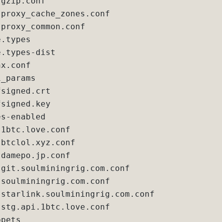
gzip.conf

proxy_cache_zones.conf

proxy_common.conf

.types

.types-dist

x.conf

_params

signed.crt

signed.key

s-enabled

1btc.love.conf

btclol.xyz.conf

damepo.jp.conf

git.soulminingrig.com.conf

soulminingrig.com.conf

 starlink.soulminingrig.com.conf

stg.api.1btc.love.conf

pets
