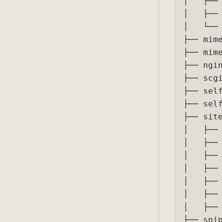
│   ├── 
│   ├── 
│   └── 
├── mime
├── mime
├── ngin
├── scgi
├── self
├── self
├── site
│   ├── 
│   ├── 
│   ├── 
│   ├── 
│   ├── 
│   ├──
│   ├── 
├── snip