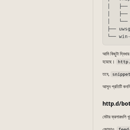
│   ├── 
│   ├── 
│   └── 
├── uwsg
└── win
আমি কিছুটা দ্বিধায
হয়েছে।
http
তবে,
snippe
আসুন প্রতিটি কন
http.d/bot
মেটার ক্রলারগুলি 
এছাড়াও,
feed