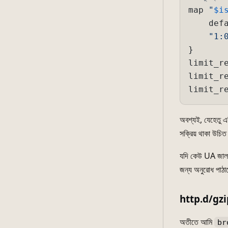
map 
"
$i
    def
"1:
}

limit_r
limit_re
limit_r
অবশ্যই, যেহেতু 
সক্রিয় থাকা উচি
যদি কেউ UA জাল ক
জন্য অনুরোধ পাঠান
http.d/gzi
অতীতে আমি
br