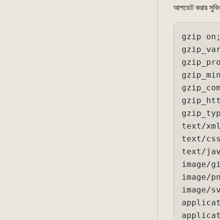
আপডেট করার সুবি
gzip on;
gzip_var
gzip_pro
gzip_min
gzip_com
gzip_htt
gzip_typ
text/xml
text/css
text/jav
image/gi
image/pn
image/sv
applicat
applicat