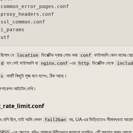
common_error_pages.conf

proxy_headers.conf

ssl_common.conf

i_params

-utf
় ছিলাম যে
ডিরেক্টিভ দ্বারা লোড করা
ফাইলগুলি কোন নামের ফোল্
location
conf
হল সেই ফাইলগুলি যা
-এর
ডিরেক্টিভ থেকে
.d
nginx.conf
http
includ
নামটি কিছুটা সূক্ষ্ম মনে হলেও, ঠিক আছে।
ts
ফিগারেশন আইটেম দেখি।
_rate_limit.conf
খুব বেশি ছিল, তাই আমি কেবল
নয়, UA-এর ভিত্তিতেও সীমাবদ্ধতা আরোপ 
fail2ban
-এর ক্ষেত্রে, যদিও আমাকে বিনীতভাবে জানানো হয়েছিল, এটি প্রয়োগ করার কোনো অর
/RSS