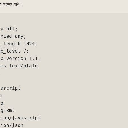
ধা অনেক বেশি।


y off;

xied any;

_length 1024;

p_level 7;

p_version 1.1;

es text/plain





ascript

f

g

g+xml

ion/javascript

ion/json
