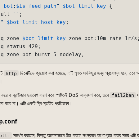
s_bot
:
$is_feed_path
"
$bot_limit_key
 {

ault 
""
;

0"
$bot_limit_host_key
;

eq_zone 
$bot_limit_key
 zone=bot:10m rate=1r/s;
q_status 429;

eq zone=bot burst=5 nodelay;
এটি
ডিরেক্টিভে প্রয়োগ করা হয়েছে, এটি মূলত সবকিছুর জন্য প্রযোজ্য হবে, তবে 
http
ত।
রে বা ব্রাউজার ছদ্মবেশ ধারণ করে স্পষ্টতই DoS আক্রমণ করে, তবে
দ
fail2ban
ো যাবে না। এটি একটি দ্বি-স্তরীয় প্রতিরক্ষা।
p.conf
সমর্থন করতাম, কিন্তু আলাদাভাবে বিল্ড করলে সংস্করণ আপগ্রেড করার সময় এটি ঝা
otli