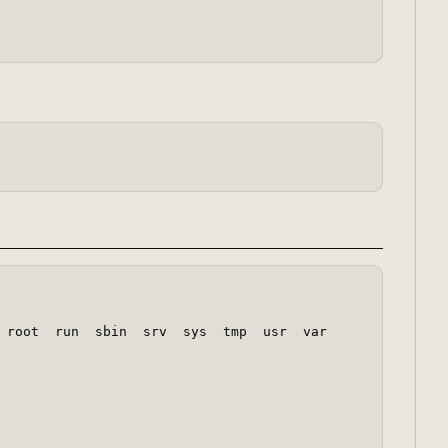
 root  run  sbin  srv  sys  tmp  usr  var
