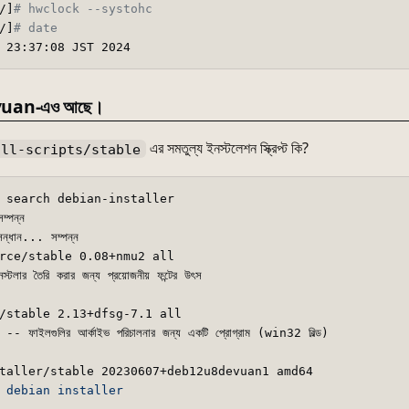
/]
# hwclock --systohc
/]
# date
Devuan-এও আছে।
এর সমতুল্য ইনস্টলেশন স্ক্রিপ্ট কি?
all-scripts/stable
 search debian-installer 

ম্পন্ন

নুসন্ধান... সম্পন্ন  

rce/stable 0.08+nmu2 all

ার তৈরি করার জন্য প্রয়োজনীয় ফন্টের উৎস

/stable 2.13+dfsg-7.1 all

 ফাইলগুলির আর্কাইভ পরিচালনার জন্য একটি প্রোগ্রাম (win32 বিল্ড)

taller/stable 20230607+deb12u8devuan1 amd64
