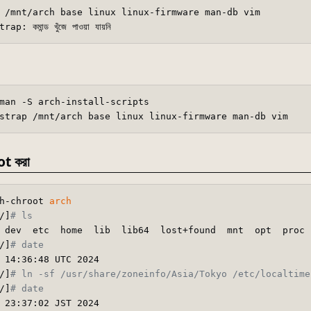
 /mnt/arch base linux linux-firmware man-db vim

man -S arch-install-scripts

t করা
h-chroot 
arch
/]
# ls
 dev  etc  home  lib  lib64  lost+found  mnt  opt  proc 
/]
# date
 14:36:48 UTC 2024

/]
# ln -sf /usr/share/zoneinfo/Asia/Tokyo /etc/localtime
/]
# date
 23:37:02 JST 2024
