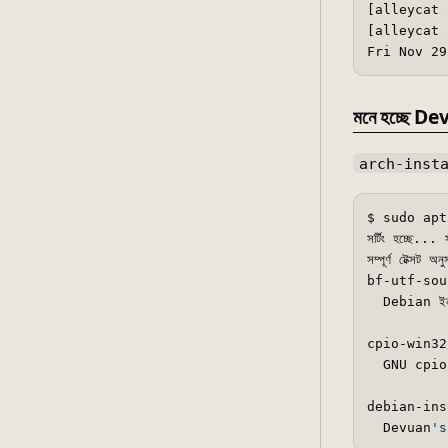
[alleycat 
[alleycat 
মনে হচ্ছে 
arch-inst
$ sudo apt
সর্টিং হচ্ছে... স
সম্পূর্ণ টেক্সট অ
bf-utf-sou
  Debian ইনস্টল
cpio-win32
  GNU cpio --
debian-ins
  Devuan