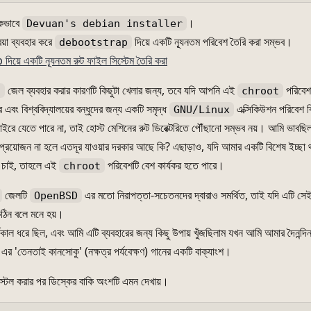
িকভাবে
।
Devuan's debian installer
য়া ব্যবহার করে
দিয়ে একটি ন্যূনতম পরিবেশ তৈরি করা সম্ভব।
debootstrap
ে একটি ন্যূনতম রুট ফাইল সিস্টেম তৈরি করা
জেল ব্যবহার করার কারণটি কিছুটা খেলার জন্য, তবে যদি আপনি এই
পরিবেশ
t
chroot
 এবং বিশ্ববিদ্যালয়ের বন্ধুদের জন্য একটি সমৃদ্ধ
এক্সিকিউশন পরিবেশ ব
GNU/Linux
ইরে যেতে পারে না, তাই হোস্ট মেশিনের রুট ডিরেক্টরিতে পৌঁছানো সম্ভব নয়। আমি ভাবছি
্রয়োজন না হলে এতদূর যাওয়ার দরকার আছে কি? এছাড়াও, যদি আমার একটি বিশেষ ইচ্ছা থ
ে চাই, তাহলে এই
পরিবেশটি বেশ কার্যকর হতে পারে।
chroot
জেলটি
এর মতো নিরাপত্তা-সচেতনদের দ্বারাও সমর্থিত, তাই যদি এটি সেই
OpenBSD
ঠিন বলে মনে হয়।
ঘকাল ধরে ছিল, এবং আমি এটি ব্যবহারের জন্য কিছু উপায় খুঁজছিলাম যখন আমি আমার দৈনন্দ
তেনতাই কানসোকু' (নক্ষত্র পর্যবেক্ষণ) গানের একটি বাক্যাংশ।
নস্টল করার পর ডিস্কের বাকি অংশটি এমন দেখায়।