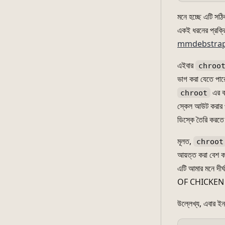
মনে হচ্ছে এটি সঠ
একই ধরনের প্রক্রি
mmdebstrap দিয়
এইবার
chroo
ভাগ করা যেতে পারে
এর বা
chroot
স্কেল আউট করার প
ডিস্কে তৈরি করত
মূলত,
chroot
আয়ত্ত করা বেশ ক
এটি আমার মনে দীর্
OF CHICKEN এর '
উল্লেখ্য, এবার ই