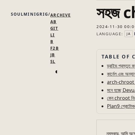
সহজ c
SOULMINIGRIG
ARCHIVE
AB
2024-11-30 00:0
GIT
LANGUAGE:
JA
LI
B
F2B
JB
TABLE OF 
SL
ড্রাইভ প্রস্তুত ক
◐
কার্নেল এবং অন্যান
arch-chroot 
মনে হচ্ছে De
কেন chroot নি
Plan9 প্রোটোকল
নমস্কার, আমি অ