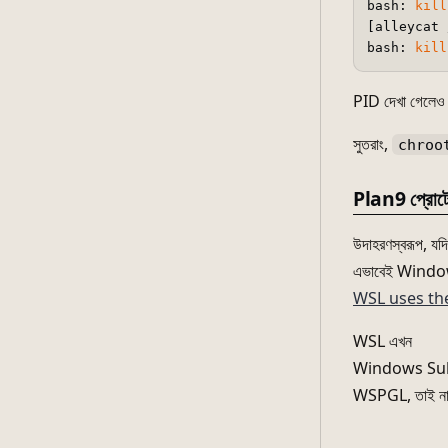
bash: 
kill
[alleycat 
bash: 
kill
PID দেখা গেলে
সুতরাং,
chroo
Plan9 প্রোটো
উদাহরণস্বরূপ, যদ
এভাবেই Windows
WSL uses th
WSL এখন
Windows Sub
WSPGL, তাই ন