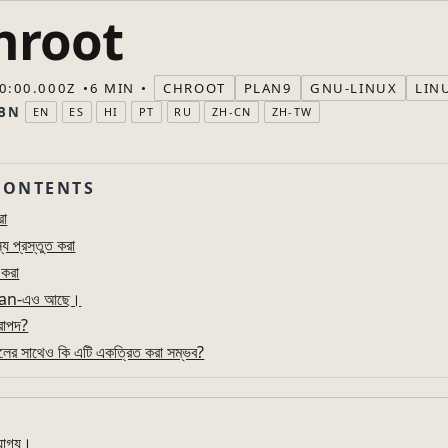
hroot
0:00.000Z
6 MIN
CHROOT
PLAN9
GNU-LINUX
LIN
BN
EN
ES
HI
PT
RU
ZH-CN
ZH-TW
CONTENTS
রা
্য প্রস্তুত করা
করা
vuan-এও আছে।
রাপদ?
ের সাথেও কি এটি একত্রিত করা সম্ভব?
যোগ্য।