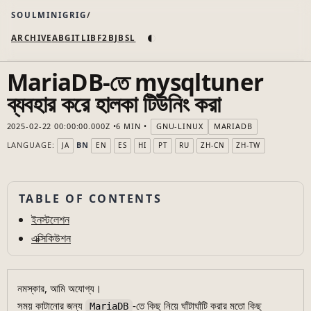
SOULMINIGRIG
◐
ARCHIVE
AB
GIT
LI
B
F2B
JB
SL
MariaDB-তে mysqltuner
ব্যবহার করে হালকা টিউনিং করা
2025-02-22 00:00:00.000Z
6 MIN
GNU-LINUX
MARIADB
LANGUAGE:
BN
JA
EN
ES
HI
PT
RU
ZH-CN
ZH-TW
TABLE OF CONTENTS
ইনস্টলেশন
এক্সিকিউশন
নমস্কার, আমি অযোগ্য।
সময় কাটানোর জন্য
-তে কিছু নিয়ে ঘাঁটাঘাঁটি করার মতো কিছু
MariaDB