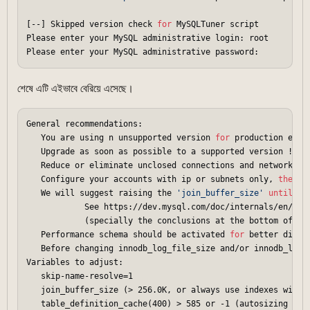
[--] Skipped version check 
for
 MySQLTuner script

Please enter your MySQL administrative login: root

শেষে এটি এইভাবে বেরিয়ে এসেছে।
General recommendations:

   You are using n unsupported version 
for
 production envir
   Upgrade as soon as possible to a supported version !

   Reduce or eliminate unclosed connections and network iss
   Configure your accounts with ip or subnets only, 
then
 u
   We will suggest raising the 
'join_buffer_size'
until
 JO
            See https://dev.mysql.com/doc/internals/en/join
            (specially the conclusions at the bottom of the
   Performance schema should be activated 
for
 better diagno
   Before changing innodb_log_file_size and/or innodb_log_
Variables to adjust:

   skip-name-resolve=1

   join_buffer_size (> 256.0K, or always use indexes with J
   table_definition_cache(400) > 585 or -1 (autosizing 
if
 