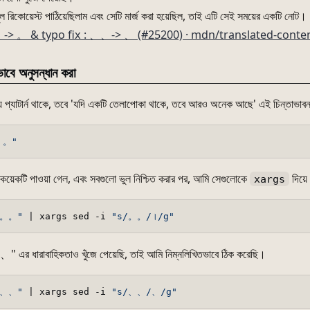
 রিকোয়েস্ট পাঠিয়েছিলাম এবং সেটি মার্জ করা হয়েছিল, তাই এটি সেই সময়ের একটি নোট।
。-> 。 & typo fix : 、、-> 、 (#25200) · mdn/translated-cont
ভাবে অনুসন্ধান করা
্য প্যাটার্ন থাকে, তবে 'যদি একটি তেলাপোকা থাকে, তবে আরও অনেক আছে' এই চিন্তাভা
。。"
 কয়েকটি পাওয়া গেল, এবং সবগুলো ভুল নিশ্চিত করার পর, আমি সেগুলোকে
দিয়ে
xargs
"。。"
 | xargs sed -i 
"s/。。/।/g"
 এর ধারাবাহিকতাও খুঁজে পেয়েছি, তাই আমি নিম্নলিখিতভাবে ঠিক করেছি।
"、、"
 | xargs sed -i 
"s/、、/、/g"