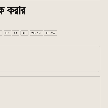
ক করার
S
HI
PT
RU
ZH-CN
ZH-TW