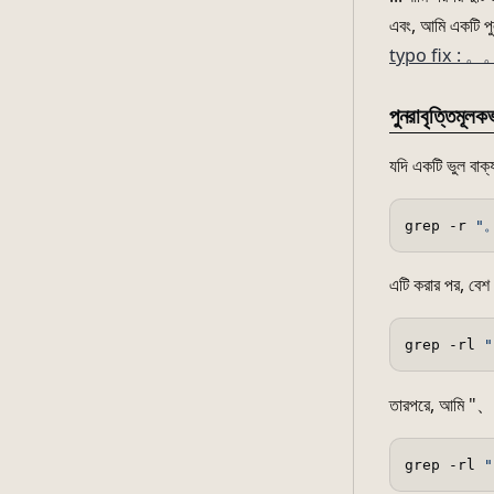
এবং, আমি একটি পুল
typo fix : 。
পুনরাবৃত্তিমূলক
যদি একটি ভুল বাক
grep -r 
"
এটি করার পর, বেশ
grep -rl 
তারপরে, আমি "、、"
grep -rl 