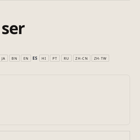
 ser
ES
JA
BN
EN
HI
PT
RU
ZH-CN
ZH-TW