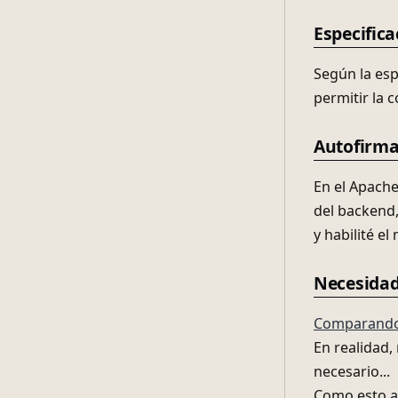
Especific
Según la es
permitir la 
Autofirma
En el Apache
del backend,
y habilité e
Necesidad
Comparando 
En realidad,
necesario...
Como esto a