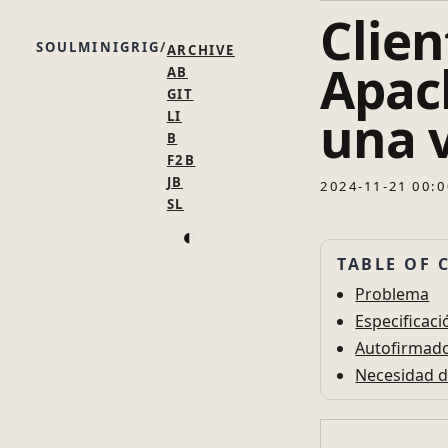
Clien
SOULMINIGRIG
ARCHIVE
Apac
AB
GIT
una v
LI
B
F2B
JB
2024-11-21 00:0
SL
◐
TABLE OF 
Problema
Especificac
Autofirmado
Necesidad 