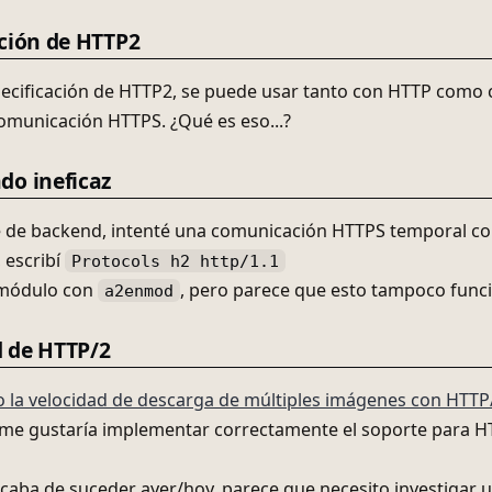
ación de HTTP2
pecificación de HTTP2, se puede usar tanto con HTTP como
comunicación HTTPS. ¿Qué es eso...?
do ineficaz
 de backend, intenté una comunicación HTTPS temporal con
 escribí
Protocols h2 http/1.1
l módulo con
, pero parece que esto tampoco func
a2enmod
 de HTTP/2
la velocidad de descarga de múltiples imágenes con HTTP/
 me gustaría implementar correctamente el soporte para H
caba de suceder ayer/hoy, parece que necesito investigar 