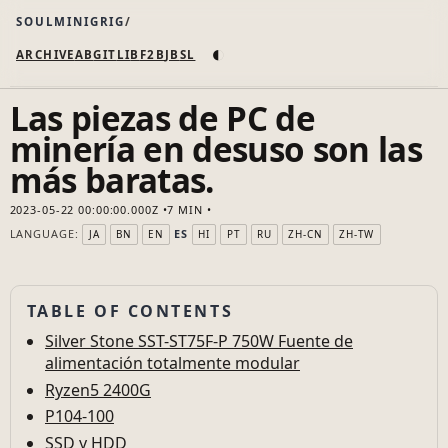
SOULMINIGRIG
◐
ARCHIVE
AB
GIT
LI
B
F2B
JB
SL
Las piezas de PC de
minería en desuso son las
más baratas.
2023-05-22 00:00:00.000Z
7 MIN
LANGUAGE:
ES
JA
BN
EN
HI
PT
RU
ZH-CN
ZH-TW
TABLE OF CONTENTS
Silver Stone SST-ST75F-P 750W Fuente de
alimentación totalmente modular
Ryzen5 2400G
P104-100
SSD y HDD