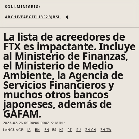
SOULMINIGRIG
◐
ARCHIVE
AB
GIT
LI
B
F2B
JB
SL
La lista de acreedores de
FTX es impactante. Incluye
al Ministerio de Finanzas,
el Ministerio de Medio
Ambiente, la Agencia de
Servicios Financieros y
muchos otros bancos
japoneses, además de
GAFAM.
2023-02-26 00:00:00.000Z
2 MIN
LANGUAGE:
ES
JA
BN
EN
HI
PT
RU
ZH-CN
ZH-TW