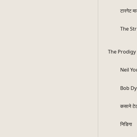
टारगेट मा
The St
The Prodigy
Neil Y
Bob Dy
कसाने टे
निडिगा