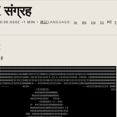
संग्रह
LANGUAGE:
H
0:00.000Z
1 MIN
雑記
JA
BN
EN
ES
है