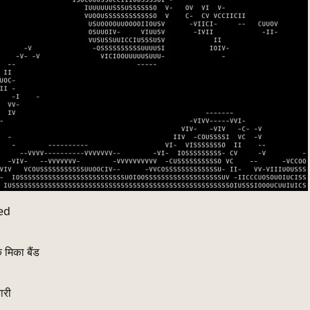
ed
 मिका बैंड
ारी