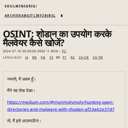
SOULMINIGRIG
◐
ARCHIVE
AB
GIT
LI
B
F2B
JB
SL
OSINT: शोडान का उपयोग करके
मैलवेयर कैसे खोजें?
2024-07-16 00:00:00.000Z
1 MIN
PC
LANGUAGE:
HI
JA
BN
EN
ES
PT
RU
ZH-CN
ZH-TW
नमस्ते, मैं अक्षम हूँ।
मैंने यह लेख देखा।
https://medium.com/@morimolymoly/hunting-open-
directories-and-malware-with-shodan-af23a62e37d7
तो, मैं इसे आज़माऊँगा।