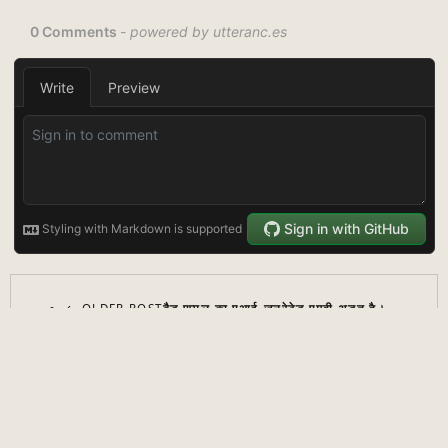
← OLDER POST
बैड एप्पल का एआई-जनरेटेड एमवी अद्भुत है।
NEWER POST →
【गूगल है】पुरुषों के रोमांस के तौर पर IBM
PLEX फॉन्ट को अपनाया।【आवश्यक बुराई】