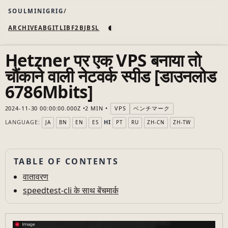
SOULMINIGRIG
◐
ARCHIVE
AB
GIT
LI
B
F2B
JB
SL
Hetzner पर एक VPS बनाया तो
चौंकाने वाली नेटवर्क स्पीड [डाउनलोड
6786Mbits]
2024-11-30 00:00:00.000Z
2 MIN
VPS
ベンチマーク
LANGUAGE:
HI
JA
BN
EN
ES
PT
RU
ZH-CN
ZH-TW
TABLE OF CONTENTS
वातावरण
speedtest-cli के साथ बेंचमार्क