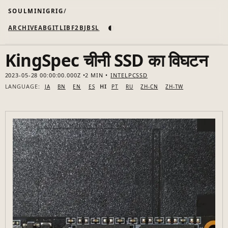
SOULMINIGRIG
◐
ARCHIVE
AB
GIT
LI
B
F2B
JB
SL
KingSpec चीनी SSD का विघटन
2023-05-28 00:00:00.000Z
2 MIN
INTEL
PC
SSD
LANGUAGE:
HI
JA
BN
EN
ES
PT
RU
ZH-CN
ZH-TW