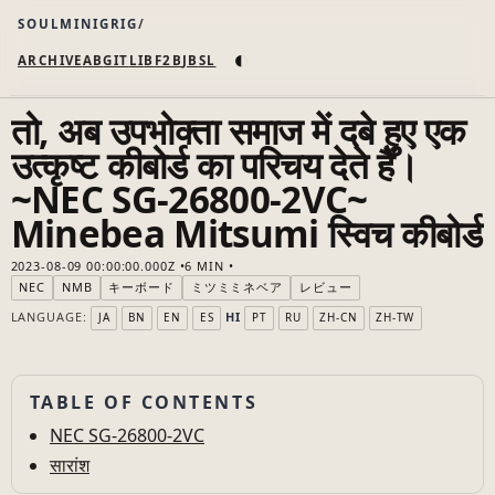
SOULMINIGRIG
◐
ARCHIVE
AB
GIT
LI
B
F2B
JB
SL
तो, अब उपभोक्ता समाज में दबे हुए एक
उत्कृष्ट कीबोर्ड का परिचय देते हैं।
~NEC SG-26800-2VC~
Minebea Mitsumi स्विच कीबोर्ड
2023-08-09 00:00:00.000Z
6 MIN
NEC
NMB
キーボード
ミツミミネベア
レビュー
LANGUAGE:
HI
JA
BN
EN
ES
PT
RU
ZH-CN
ZH-TW
TABLE OF CONTENTS
NEC SG-26800-2VC
सारांश