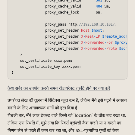
                proxy_cache_valid       
301
 1d;

                proxy_cache_valid       
404
 5m;

                proxy_cache_lock        on;

                proxy_pass http:
//192.168.10.101/;
                proxy_set_header 
Host
$host
;

                proxy_set_header 
X
-
Real
-
IP
$remote_addr
;

                proxy_set_header 
X
-
Forwarded
-
For
$proxy_ad
                proxy_set_header 
X
-
Forwarded
-
Proto
$scheme
    }

    ssl_certificate xxxx.pem;  

    ssl_certificate_key xxxx.pem; 

कैश सर्वर का उपयोग करते समय रीडायरेक्ट त्रुटि होने पर क्या करें
उपरोक्त लेख की तुलना में सिंटैक्स बहुत कम है, लेकिन मैंने इसे पढ़ने में आसान
बनाने के लिए अनावश्यक भागों को हटा दिया है।
पिछली बार, मैंने लाल टेक्स्ट वाले हिस्से को `location` के ठीक बाद रखा था,
लेकिन उस स्थिति में, मुझे लगा कि रिवर्स प्रॉक्सी कैश करने या न करने का
निर्णय लेने से पहले ही काम कर रहा था, और SSL-प्रमाणित पृष्ठों को कैश