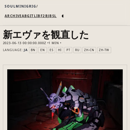
SOULMINIGRIG
◐
ARCHIVE
AB
GIT
LI
B
F2B
JB
SL
新エヴァを観直した
2023-06-13 00:00:00.000Z
1 MIN
LANGUAGE:
JA
BN
EN
ES
HI
PT
RU
ZH-CN
ZH-TW