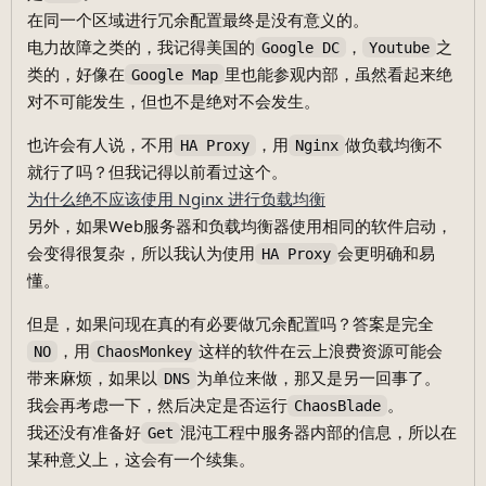
在同一个区域进行冗余配置最终是没有意义的。
电力故障之类的，我记得美国的
，
之
Google DC
Youtube
类的，好像在
里也能参观内部，虽然看起来绝
Google Map
对不可能发生，但也不是绝对不会发生。
也许会有人说，不用
，用
做负载均衡不
HA Proxy
Nginx
就行了吗？但我记得以前看过这个。
为什么绝不应该使用 Nginx 进行负载均衡
另外，如果Web服务器和负载均衡器使用相同的软件启动，
会变得很复杂，所以我认为使用
会更明确和易
HA Proxy
懂。
但是，如果问现在真的有必要做冗余配置吗？答案是完全
，用
这样的软件在云上浪费资源可能会
NO
ChaosMonkey
带来麻烦，如果以
为单位来做，那又是另一回事了。
DNS
我会再考虑一下，然后决定是否运行
。
ChaosBlade
我还没有准备好
混沌工程中服务器内部的信息，所以在
Get
某种意义上，这会有一个续集。