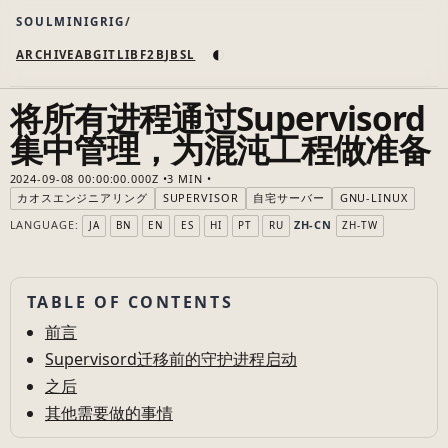
SOULMINIGRIG
◐
ARCHIVE
AB
GIT
LI
B
F2B
JB
SL
将所有进程通过Supervisord
集中管理，为混沌工程做准备
2024-09-08 00:00:00.000Z
3 MIN
カオスエンジニアリング
SUPERVISOR
自宅サーバー
GNU-LINUX
LANGUAGE:
ZH-CN
JA
BN
EN
ES
HI
PT
RU
ZH-TW
TABLE OF CONTENTS
前言
Supervisord迁移前的守护进程启动
之后
其他需要做的事情