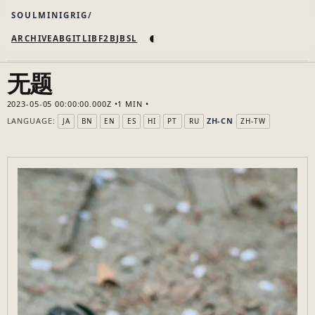
SOULMINIGRIG
◐
ARCHIVE
AB
GIT
LI
B
F2B
JB
SL
无题
2023-05-05 00:00:00.000Z
1 MIN
LANGUAGE:
ZH-CN
JA
BN
EN
ES
HI
PT
RU
ZH-TW