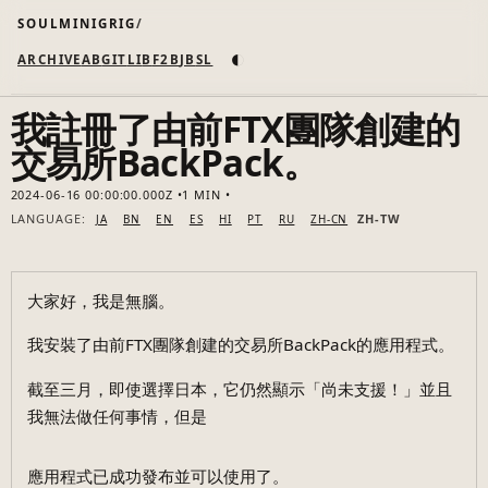
SOULMINIGRIG
◐
ARCHIVE
AB
GIT
LI
B
F2B
JB
SL
我註冊了由前FTX團隊創建的
交易所BackPack。
2024-06-16 00:00:00.000Z
1 MIN
LANGUAGE:
ZH-TW
JA
BN
EN
ES
HI
PT
RU
ZH-CN
大家好，我是無腦。
我安裝了由前FTX團隊創建的交易所BackPack的應用程式。
截至三月，即使選擇日本，它仍然顯示「尚未支援！」並且
我無法做任何事情，但是
應用程式已成功發布並可以使用了。