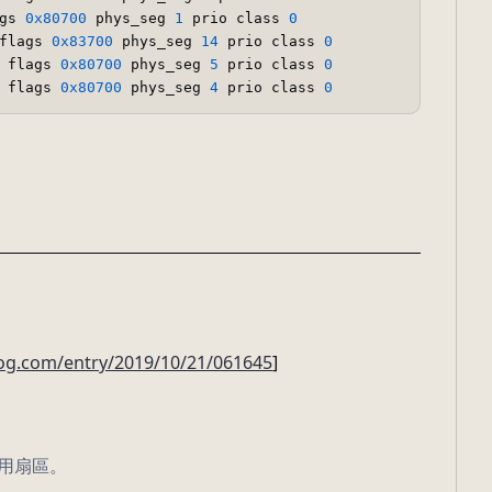
gs 
0x80700
 phys_seg 
1
 prio class 
0
flags 
0x83700
 phys_seg 
14
 prio class 
0
 flags 
0x80700
 phys_seg 
5
 prio class 
0
 flags 
0x80700
 phys_seg 
4
 prio class 
0
log.com/entry/2019/10/21/061645
]
用扇區。