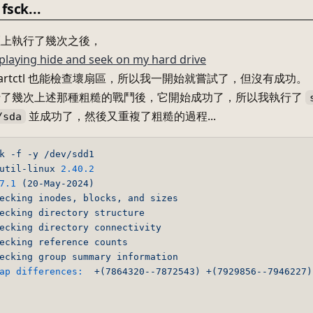
ck...
區上執行了幾次之後，
playing hide and seek on my hard drive
martctl 也能檢查壞扇區，所以我一開始就嘗試了，但沒有成功。
行了幾次上述那種粗糙的戰鬥後，它開始成功了，所以我執行了
並成功了，然後又重複了粗糙的過程...
/sda
k
-f
-y
/dev/sdd1
util-linux
2.40
.2
7
.1
(20-May-2024)
ecking
inodes,
blocks,
and
sizes
ecking
directory
structure
ecking
directory
connectivity
ecking
reference
counts
ecking
group
summary
information
ap differences:
+(7864320--7872543)
+(7929856--7946227)