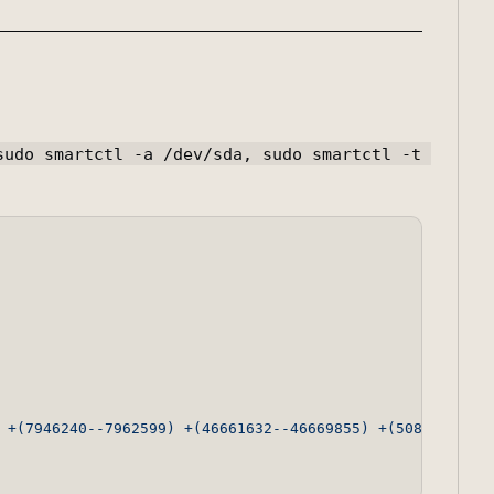
sudo smartctl -a /dev/sda, sudo smartctl -t 
+(7946240--7962599)
+(46661632--46669855)
+(50855936--5