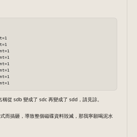
t=1  

t=1  

nt=1  

nt=1  

nt=1  

nt=1  

nt=1  

從 sdb 變成了 sdc 再變成了 sdd，請見諒。
方式而搞砸，導致整個磁碟資料毀滅，那我寧願喝泥水