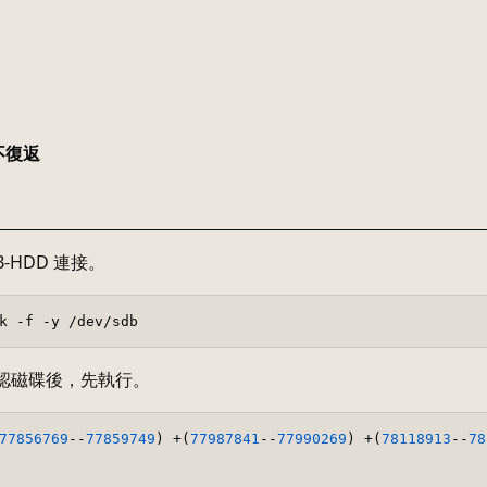
不復返
B-HDD 連接。
k -f -y /dev/sdb
認磁碟後，先執行。
77856769
--
77859749
) +(
77987841
--
77990269
) +(
78118913
--
78