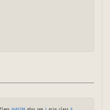
flags 
0x83700
 phys_seg 
1
 prio class 
0