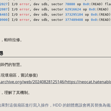
2027
] I/O 
error
, dev sdb, sector 
78880
 op 
0x0
:(READ) fla
2087
] I/O 
error
, dev sdb, sector 
62916624
 op 
0x0
:(READ) 
6465
] I/O 
error
, dev sdb, sector 
373295104
 op 
0x0
:(READ)
0900
] I/O 
error
, dev sdb, sector 
377489408
 op 
0x0
:(READ)
了，帕特拉修。
搜尋
程師們的智慧。
硬碟出現壞扇區，嘗試修復)
b.archive.org/web/20240828125146/https://neocat.hatenab
下，理解了其機制。
如果對這個扇區進行寫入操作，HDD 的韌體應該會將其替換為備