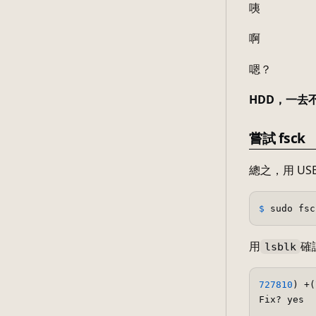
咦
啊
嗯？
HDD，一去
嘗試 fsck
總之，用 US
$ 
sudo fsc
用
確
lsblk
727810
) +(
Fix? yes  
