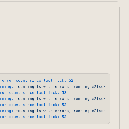
g。
error count since last fsck:
52
rning:
mounting
fs
with
errors,
running
e2fsck
is
recomm
ror count since last fsck:
53
rning:
mounting
fs
with
errors,
running
e2fsck
is
recomm
ror count since last fsck:
53
rning:
mounting
fs
with
errors,
running
e2fsck
is
recomm
ror count since last fsck:
53