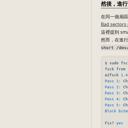
然後，進行 fs
在同一個扇
Bad sectors 
這裡提到 s
然而，在進
short /dev
$
sudo
fsc
fsck
from
e2fsck
1.4
Pass 1:
Ch
Pass 2:
Ch
Pass 3:
Ch
Pass 4:
Ch
Pass 5:
Ch
Block bitm
Fix?
yes