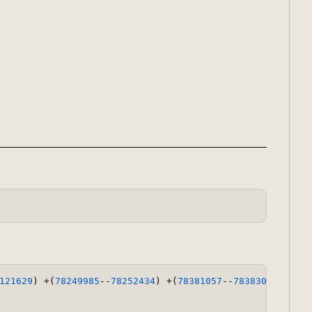
121629
) +(
78249985
--
78252434
) +(
78381057
--
78383008
) +(
78