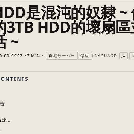
 HDD是混沌的奴隸 ~
3TB HDD的壞扇
 ~
LANGUAGE:
0:00.000Z
7 MIN
自宅サーバー
修理
JA
CONTENTS
查看
k...
！