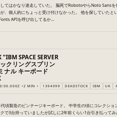
てはかなり迷走していた。 脳死でRobotoやらNoto Sans
が、個人的にちょっと受け付けなかった。 他を探していたという理由は
Fonts APIを呼び出してるか...
 "IBM SPACE SERVER
" バックリングスプリン
ミナル キーボード
K
0:00.000Z
2 MIN
1394099
DEADSTOCK
IBM
UK
90年代頃製造のビンテージキーボード。 中学生の頃にコレクシ
クで3台持っていましたが試しに2年前くらい1台引き払ってみ