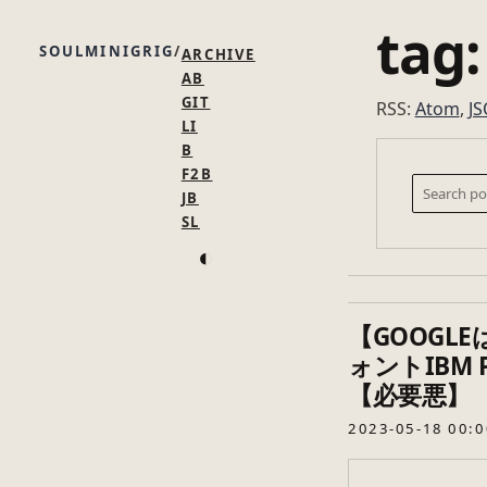
tag:
SOULMINIGRIG
ARCHIVE
AB
GIT
RSS:
Atom
,
J
LI
B
F2B
JB
SL
◐
【GOOGL
ォントIBM
【必要悪】
2023-05-18 00:0