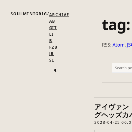
SOULMINIGRIG
ARCHIVE
tag:
AB
GIT
LI
B
RSS:
Atom
,
J
F2B
JB
SL
◐
アイヴァン
グヘッズカ
2023-04-25 00:0