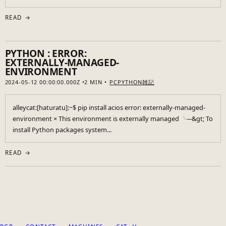
READ →
PYTHON : ERROR:
EXTERNALLY-MANAGED-
ENVIRONMENT
2024-05-12 00:00:00.000Z
2 MIN
PC
PYTHON
雑記
alleycat:[haturatu]:~$ pip install acios error: externally-managed-
environment × This environment is externally managed ╰─&gt; To
install Python packages system...
READ →