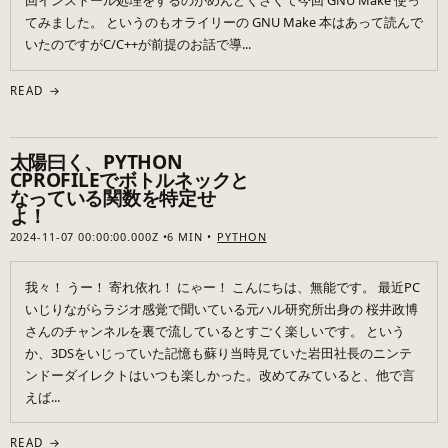
回インストール処理をするのがめんどくさくて今回 GNU Make 使っ
てみました。 というのもオライリーの GNU Make 本はあって読んで
いたのですがC/C++が前提のお話で導...
READ →
太陽曰く、PYTHON
CPROFILEでボトルネックと
なっている関数を特定せ
よ！
2024-11-07 00:00:00.000Z
6 MIN
PYTHON
我々！ うー！ 寄れ依れ！ にゃー！ こんにちは、無能です。 最近PC
いじりながらラジオ感覚で聞いている元ハル研究所出身の 桜井政博
さんのチャンネルを裏で流しているとすごく楽しいです。 という
か、3DSをいじっていた記憶も蘇り当時見ていた岩田社長のニンテ
ンドーダイレクトはいつも楽しかった。改めてみていると、他で言
えば...
READ →