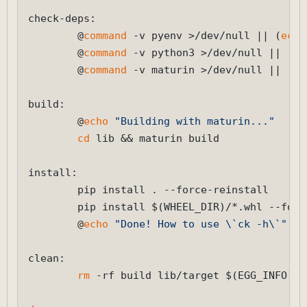
check-deps:

        @
command
 -v pyenv >/dev/null || (
echo
        @
command
 -v python3 >/dev/null || (
ec
        @
command
 -v maturin >/dev/null || ( 
e
build:

        @
echo
"Building with maturin..."
cd
 lib && maturin build

install:

        pip install . --force-reinstall

        pip install $(WHEEL_DIR)/*.whl --force
        @
echo
"Done! How to use \`ck -h\`"
clean:

rm
 -rf build lib/target $(EGG_INFO)
