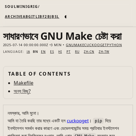
SOULMINIGRIG
◐
ARCHIVE
AB
GIT
LI
B
F2B
JB
SL
সাধারণভাবে GNU Make চেষ্টা করা
2025-07-14 00:00:00.000Z
3 MIN
GNU
MAKE
CUCKOOGET
PYTHON
LANGUAGE:
BN
JA
EN
ES
HI
PT
RU
ZH-CN
ZH-TW
TABLE OF CONTENTS
Makefile
অন্য কিছু?
নমস্কার, আমি মুনো।
আমি যা তৈরি করছি তার মধ্যে একটি হল
cuckooget
।
দিয়ে
pip
ইনস্টলেশন সমর্থন করার কারণে এবং ডেভেলপমেন্টের সময় প্রতিবার ইনস্টলেশন
প্রক্রিয়া করা বিরক্তিকর হওয়ায়, আমি এবার
ব্যবহার করে