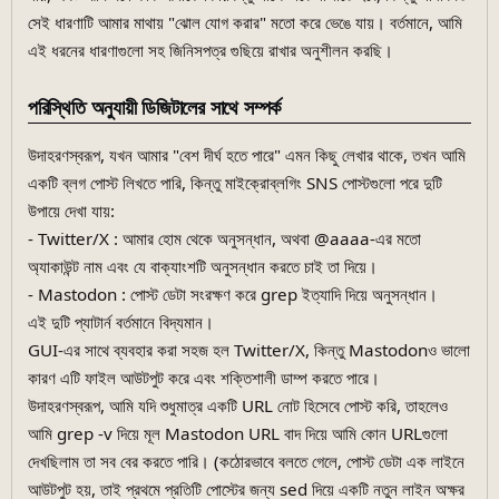
সেই ধারণাটি আমার মাথায় "ঝোল যোগ করার" মতো করে ভেঙে যায়। বর্তমানে, আমি
এই ধরনের ধারণাগুলো সহ জিনিসপত্র গুছিয়ে রাখার অনুশীলন করছি।
পরিস্থিতি অনুযায়ী ডিজিটালের সাথে সম্পর্ক
উদাহরণস্বরূপ, যখন আমার "বেশ দীর্ঘ হতে পারে" এমন কিছু লেখার থাকে, তখন আমি
একটি ব্লগ পোস্ট লিখতে পারি, কিন্তু মাইক্রোব্লগিং SNS পোস্টগুলো পরে দুটি
উপায়ে দেখা যায়:
- Twitter/X : আমার হোম থেকে অনুসন্ধান, অথবা @aaaa-এর মতো
অ্যাকাউন্ট নাম এবং যে বাক্যাংশটি অনুসন্ধান করতে চাই তা দিয়ে।
- Mastodon : পোস্ট ডেটা সংরক্ষণ করে grep ইত্যাদি দিয়ে অনুসন্ধান।
এই দুটি প্যাটার্ন বর্তমানে বিদ্যমান।
GUI-এর সাথে ব্যবহার করা সহজ হল Twitter/X, কিন্তু Mastodonও ভালো
কারণ এটি ফাইল আউটপুট করে এবং শক্তিশালী ডাম্প করতে পারে।
উদাহরণস্বরূপ, আমি যদি শুধুমাত্র একটি URL নোট হিসেবে পোস্ট করি, তাহলেও
আমি grep -v দিয়ে মূল Mastodon URL বাদ দিয়ে আমি কোন URLগুলো
দেখছিলাম তা সব বের করতে পারি। (কঠোরভাবে বলতে গেলে, পোস্ট ডেটা এক লাইনে
আউটপুট হয়, তাই প্রথমে প্রতিটি পোস্টের জন্য sed দিয়ে একটি নতুন লাইন অক্ষর