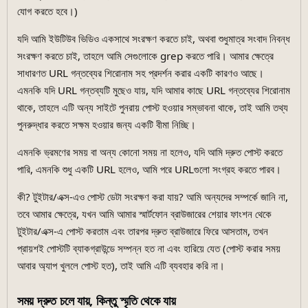
যোগ করতে হবে।)
যদি আমি ইউটিউব ভিডিও একসাথে সংরক্ষণ করতে চাই, অথবা শুধুমাত্র সংবাদ নিবন্ধ
সংরক্ষণ করতে চাই, তাহলে আমি সেগুলোকে grep করতে পারি। আমার ক্ষেত্রে
সাধারণত URL গন্তব্যের শিরোনাম সহ প্রদর্শন করার একটি কারণও আছে।
এমনকি যদি URL গন্তব্যটি মুছেও যায়, যদি আমার কাছে URL গন্তব্যের শিরোনাম
থাকে, তাহলে এটি অন্য সাইটে পুনরায় পোস্ট হওয়ার সম্ভাবনা থাকে, তাই আমি তথ্য
পুনরুদ্ধার করতে সক্ষম হওয়ার জন্য একটি বীমা নিচ্ছি।
এমনকি ভ্রমণের সময় বা অন্য কোনো সময় না হলেও, যদি আমি দ্রুত পোস্ট করতে
পারি, এমনকি শুধু একটি URL হলেও, আমি পরে URLগুলো সংগ্রহ করতে পারব।
কী? টুইটার/এক্স-এও পোস্ট ডেটা সংরক্ষণ করা যায়? আমি অন্যদের সম্পর্কে জানি না,
তবে আমার ক্ষেত্রে, যখন আমি আমার স্মার্টফোন ব্রাউজারের শেয়ার ফাংশন থেকে
টুইটার/এক্স-এ পোস্ট করতাম এবং তারপর দ্রুত ব্রাউজারে ফিরে আসতাম, তখন
প্রায়শই পোস্টটি ব্যাকগ্রাউন্ডে সম্পন্ন হত না এবং হারিয়ে যেত (পোস্ট করার সময়
আবার অ্যাপ খুললে পোস্ট হত), তাই আমি এটি ব্যবহার করি না।
সময় দ্রুত চলে যায়, কিন্তু স্মৃতি থেকে যায়