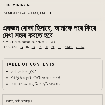
SOULMINIGRIG
◐
ARCHIVE
AB
GIT
LI
B
F2B
JB
SL
একজন বোকা হিসাবে, আমাকে পরে ফিরে
দেখা সহজ করতে হবে
2024-04-27 00:00:00.000Z
6 MIN
雑記
LANGUAGE:
BN
JA
EN
ES
HI
PT
RU
ZH-CN
ZH-TW
TABLE OF CONTENTS
দেখা হওয়ার অনুভূতি?
পরিস্থিতি অনুযায়ী ডিজিটালের সাথে সম্পর্ক
সময় দ্রুত চলে যায়, কিন্তু স্মৃতি থেকে যায়
হ্যালো, আমি অযোগ্য।