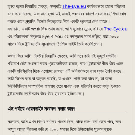
মূলত প্রথম বিষয়টির ক্ষেত্রে, সম্প্রতি
The-Eye.eu
কার্যকরভাবে তাদের পরিষেবা
বন্ধ করে দিয়েছে, এবং মনে হচ্ছে এই এআই প্রসারের কারণে স্বয়ংক্রিয় শিক্ষা রোধ
করতে ওয়েব স্ক্র্যাপিং নিজেই নিয়ন্ত্রণের দিকে একটি প্রবণতা দেখা যাচ্ছে।
এছাড়াও, একটি অপ্রাসঙ্গিক তথ্য হলো, আমি দৃঢ়ভাবে সন্দেহ করি যে
The-Eye.eu
এর পরিচালকরা সম্ভবত Eye 4 You এর সদস্যদের সাথে জড়িত, যারা ২০০০
সালের দিকে ইন্টারনেটের সূচনালগ্নে শৈল্পিক সাইট তৈরি করেছিলেন।
কথায় ফিরে আসি, দ্বিতীয় বিষয়টির ক্ষেত্রে, আমি মনে করি এই মুহূর্তে স্থানীয়
পরিবেশে ডেটা সংরক্ষণ করার প্রয়োজনীয়তা রয়েছে, কারণ ইন্টারনেট ধীরে ধীরে এমন
একটি পরিস্থিতির দিকে এগোচ্ছে যেখানে এটি অনিবার্যভাবে বন্ধ স্থান তৈরি করছে।
আমি বিশেষ করে যা অনুভব করেছি, যা এখানে পোস্ট করা যাবে না, তা হলো
উইকিপিডিয়ার সাম্প্রতিক মামলায় হেরে যাওয়া এবং পরিবর্তন করতে বাধ্য হওয়াও
ইন্টারনেটের স্বাধীনতার ধীরে ধীরে হারানোর ইঙ্গিত দেয়।
এই পর্যায়ে ওয়েবসাইট সংরক্ষণ করার কারণ
সম্ভবত, আমি এখন বিশের দশকের প্রথম দিকে, যাকে তরুণ বলা যেতে পারে, তবে
আসুন আমরা বিবেচনা করি যে ২০০০ সালের দিকে ইন্টারনেটের সূচনালগ্নকে