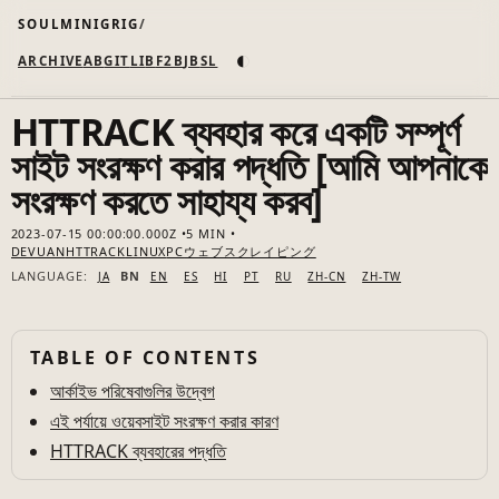
SOULMINIGRIG
◐
ARCHIVE
AB
GIT
LI
B
F2B
JB
SL
HTTRACK ব্যবহার করে একটি সম্পূর্ণ
সাইট সংরক্ষণ করার পদ্ধতি [আমি আপনাকে
সংরক্ষণ করতে সাহায্য করব]
2023-07-15 00:00:00.000Z
5 MIN
DEVUAN
HTTRACK
LINUX
PC
ウェブスクレイピング
LANGUAGE:
BN
JA
EN
ES
HI
PT
RU
ZH-CN
ZH-TW
TABLE OF CONTENTS
আর্কাইভ পরিষেবাগুলির উদ্বেগ
এই পর্যায়ে ওয়েবসাইট সংরক্ষণ করার কারণ
HTTRACK ব্যবহারের পদ্ধতি