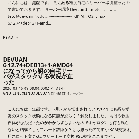
こんにちは、無能です。 最近ある程度自宅のサーバー環境整ったの
で書いておきます。 サーバー環境 Devuan $ farfetch ..,,;;;::;,..
teto@devuan `':ddd;:,. ------------------ `'dPPd:,. OS: Linux
6.12.74+deb13+1-amd...
READ →
DEVUAN
6.12.74+DEB13+1-AMD64
になってから謎の自宅サー
バがスタックする状況が直
った
2026-03-16 09:09:00.000Z
4 MIN
GNU-LINUX
LINUX
DEVUAN
自宅鯖
自宅サーバー
こんにちは、無能です。 2月末から悩まされてい syslog にも残らず
謎のスタック状態になる問題が恐らく？解決しました。 もはや原因
自体がなんだったのがわからずじまいなのですがログにも何も残ら
ないと結構苦しくてハード故障か？とも思ったのですが RAM交換 利
用スロット変更etc マザーボード交換 PSU交換 ここまでや...