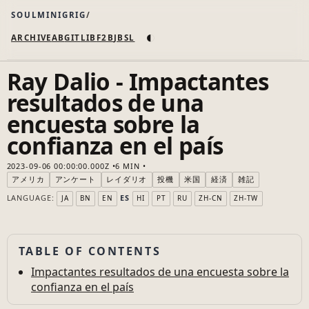
SOULMINIGRIG
◐
ARCHIVE
AB
GIT
LI
B
F2B
JB
SL
Ray Dalio - Impactantes
resultados de una
encuesta sobre la
confianza en el país
2023-09-06 00:00:00.000Z
6 MIN
アメリカ
アンケート
レイダリオ
投機
米国
経済
雑記
LANGUAGE:
ES
JA
BN
EN
HI
PT
RU
ZH-CN
ZH-TW
TABLE OF CONTENTS
Impactantes resultados de una encuesta sobre la
confianza en el país