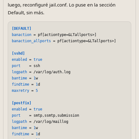
luego, reconfiguré jail.conf. Lo puse en la sección
Default, sin más.
[DEFAULT]
banaction
banaction_allports
 = pf[actiontype=&LTallports>]  

[sshd]
enabled
 = 
true
port
logpath
bantime
 = 
1
findtime
 = 
1
maxretry
 = 
5
[postfix]
enabled
 = 
true
port
logpath
bantime
 = 
1
findtime
 = 
1