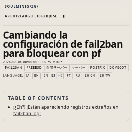
SOULMINIGRIG
◐
ARCHIVE
AB
GIT
LI
B
F2B
JB
SL
Cambiando la
configuración de fail2ban
para bloquear con pf
2024-08-04 00:00:00.000Z
5 MIN
FAIL2BAN
FREEBSD
自宅サーバー
サーバー
POSTFIX
DOVECOT
LANGUAGE:
ES
JA
BN
EN
HI
PT
RU
ZH-CN
ZH-TW
TABLE OF CONTENTS
¡¿Eh?! ¡Están apareciendo registros extraños en
fail2ban.log!