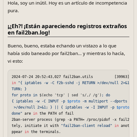
Hola, soy un inútil. Hoy es un artículo de incompetencia
pura.
¡¿Eh?! ¡Están apareciendo registros extraños
en fail2ban.log!
Bueno, bueno, estaba echando un vistazo a lo que
había sido baneado por fail2ban... y mientras lo hacía,
vi esto:
2024-07-24 20:52:43,027 fail2ban.utils          [39963]: I
in
"{ iptables -w -C f2b-sshd -j RETURN >/dev/null 2>&1; }
TURN; }  

for proto in 
$(echo 'tcp' | sed 's/,/ /g')
; do  

{ iptables -w -C INPUT -p 
$proto
 -m multiport --dports ssh 
 >/dev/null 2>&1; } || { iptables -w -I INPUT -p 
$proto
 -m
done"
 are 
in
 the PATH of fail  

2ban-server process (grep -a PATH= /proc/pidof -x fail2ban
tely, initiate it with 
"fail2ban-client reload"
in
 another
ppear 
in
 the terminals.  
