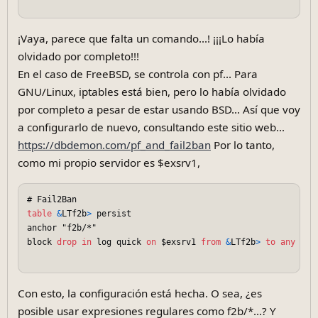
¡Vaya, parece que falta un comando...! ¡¡¡Lo había
olvidado por completo!!!
En el caso de FreeBSD, se controla con pf... Para
GNU/Linux, iptables está bien, pero lo había olvidado
por completo a pesar de estar usando BSD... Así que voy
a configurarlo de nuevo, consultando este sitio web...
https://dbdemon.com/pf_and_fail2ban
Por lo tanto,
como mi propio servidor es $exsrv1,
table
&
LTf2b
>
 persist  

anchor "f2b/*"  

block 
drop
in
 log quick 
on
 $exsrv1 
from
&
LTf2b
>
to
any
Con esto, la configuración está hecha. O sea, ¿es
posible usar expresiones regulares como f2b/*...? Y