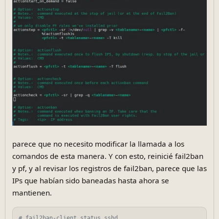
parece que no necesito modificar la llamada a los
comandos de esta manera. Y con esto, reinicié fail2ban
y pf, y al revisar los registros de fail2ban, parece que las
IPs que habían sido baneadas hasta ahora se
mantienen.
# fail2ban-client status sshd  