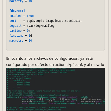
maxretry
 = 
10
[dovecot]
enabled
 = 
true
port
logpath
bantime
 = 
1
findtime
 = 
1
maxretry
 = 
10
En cuanto a los archivos de configuración, ya está
configurado por defecto en action.d/pf.conf, y al mirarlo