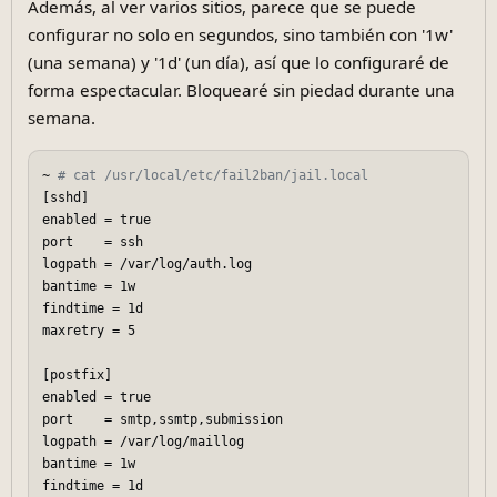
Además, al ver varios sitios, parece que se puede
configurar no solo en segundos, sino también con '1w'
(una semana) y '1d' (un día), así que lo configuraré de
forma espectacular. Bloquearé sin piedad durante una
semana.
~ 
# cat /usr/local/etc/fail2ban/jail.local  
[sshd]  

enabled = true  

port    = ssh  

logpath = /var/log/auth.log  

bantime = 1w  

findtime = 1d  

maxretry = 5  

[postfix]  

enabled = true  

port    = smtp,ssmtp,submission  

logpath = /var/log/maillog  

bantime = 1w  

findtime = 1d  
