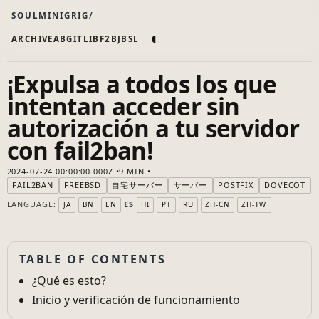
SOULMINIGRIG
◐
ARCHIVE
AB
GIT
LI
B
F2B
JB
SL
¡Expulsa a todos los que
intentan acceder sin
autorización a tu servidor
con fail2ban!
2024-07-24 00:00:00.000Z
9 MIN
FAIL2BAN
FREEBSD
自宅サーバー
サーバー
POSTFIX
DOVECOT
LANGUAGE:
ES
JA
BN
EN
HI
PT
RU
ZH-CN
ZH-TW
TABLE OF CONTENTS
¿Qué es esto?
Inicio y verificación de funcionamiento