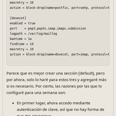
maxretry = 10  

action = block-drop[name=postfix, port=smtp, protocol=tcp] 
[dovecot]  

enabled = true  

port    = pop3,pop3s,imap,imaps,submission  

logpath = /var/log/maillog  

bantime = 1w  

findtime = 1d  

maxretry = 10  

action = block-drop[name=dovecot, port=imap, protocol=tcp] 
Parece que es mejor crear una sección [default], pero
por ahora, solo lo haré para estos tres y agregaré más
si es necesario. Por cierto, las razones por las que lo
configuré para una semana son:
En primer lugar, ahora accedo mediante
autenticación de clave, así que no hay forma de
que me equivoque.