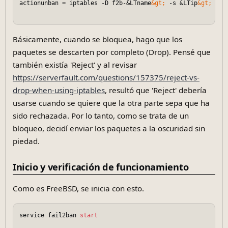
actionunban = iptables -D f2b-&LTname
&gt;
 -s &LTip
&gt;
 -j 
Básicamente, cuando se bloquea, hago que los
paquetes se descarten por completo (Drop). Pensé que
también existía 'Reject' y al revisar
https://serverfault.com/questions/157375/reject-vs-
drop-when-using-iptables
, resultó que 'Reject' debería
usarse cuando se quiere que la otra parte sepa que ha
sido rechazada. Por lo tanto, como se trata de un
bloqueo, decidí enviar los paquetes a la oscuridad sin
piedad.
Inicio y verificación de funcionamiento
Como es FreeBSD, se inicia con esto.
service fail2ban 
start