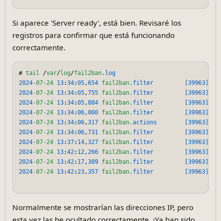
Si aparece 'Server ready', está bien. Revisaré los
registros para confirmar que está funcionando
correctamente.
# 
tail
 /
var
/
log
/
fail2ban
.log
2024
-07-24
13
:
34
:
05
,
654
fail2ban
.filter
[39963]
: 
I
2024
-07-24
13
:
34
:
05
,
755
fail2ban
.filter
[39963]
: 
I
2024
-07-24
13
:
34
:
05
,
884
fail2ban
.filter
[39963]
: 
I
2024
-07-24
13
:
34
:
06
,
000
fail2ban
.filter
[39963]
: 
I
2024
-07-24
13
:
34
:
06
,
317
fail2ban
.actions
[39963]
: 
W
2024
-07-24
13
:
34
:
06
,
731
fail2ban
.filter
[39963]
: 
I
2024
-07-24
13
:
37
:
14
,
327
fail2ban
.filter
[39963]
: 
I
2024
-07-24
13
:
42
:
12
,
266
fail2ban
.filter
[39963]
: 
I
2024
-07-24
13
:
42
:
17
,
389
fail2ban
.filter
[39963]
: 
I
2024
-07-24
13
:
42
:
23
,
357
fail2ban
.filter
[39963]
: 
I
Normalmente se mostrarían las direcciones IP, pero
esta vez las he ocultado correctamente. ¡Ya han sido