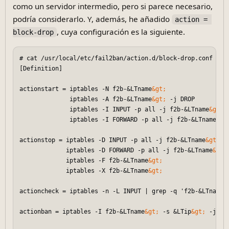
como un servidor intermedio, pero si parece necesario,
podría considerarlo. Y, además, he añadido
action = 
, cuya configuración es la siguiente.
block-drop
# cat /usr/local/etc/fail2ban/action.d/block-drop.conf  

[Definition]  

actionstart = iptables -N f2b-&LTname
&gt;
              iptables -A f2b-&LTname
&gt;
 -j DROP  

              iptables -I INPUT -p all -j f2b-&LTname
&gt;
              iptables -I FORWARD -p all -j f2b-&LTname
&gt
actionstop = iptables -D INPUT -p all -j f2b-&LTname
&gt;
             iptables -D FORWARD -p all -j f2b-&LTname
&gt;
             iptables -F f2b-&LTname
&gt;
             iptables -X f2b-&LTname
&gt;
actioncheck = iptables -n -L INPUT | grep -q 'f2b-&LTname
&
actionban = iptables -I f2b-&LTname
&gt;
 -s &LTip
&gt;
 -j DRO