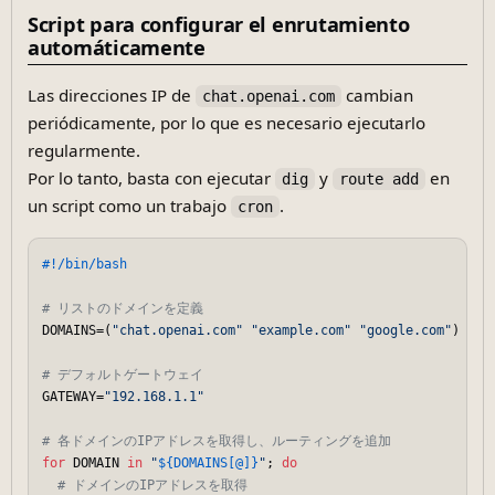
Script para configurar el enrutamiento
automáticamente
Las direcciones IP de
cambian
chat.openai.com
periódicamente, por lo que es necesario ejecutarlo
regularmente.
Por lo tanto, basta con ejecutar
y
en
dig
route add
un script como un trabajo
.
cron
#!/bin/bash
# リストのドメインを定義
DOMAINS=(
"chat.openai.com"
"example.com"
"google.com"
)

# デフォルトゲートウェイ
GATEWAY=
"192.168.1.1"
# 各ドメインのIPアドレスを取得し、ルーティングを追加
for
 DOMAIN 
in
"
${DOMAINS[@]}
"
; 
do
# ドメインのIPアドレスを取得