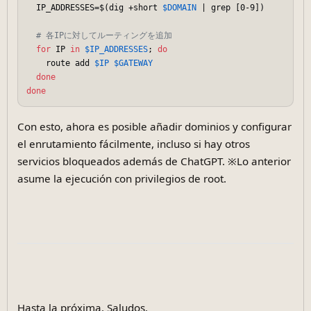
  IP_ADDRESSES=$(dig +short 
$DOMAIN
 | grep [0-9])

# 各IPに対してルーティングを追加
for
 IP 
in
$IP_ADDRESSES
; 
do
    route add 
$IP
$GATEWAY
done
done
Con esto, ahora es posible añadir dominios y configurar
el enrutamiento fácilmente, incluso si hay otros
servicios bloqueados además de ChatGPT. ※Lo anterior
asume la ejecución con privilegios de root.
Hasta la próxima. Saludos.