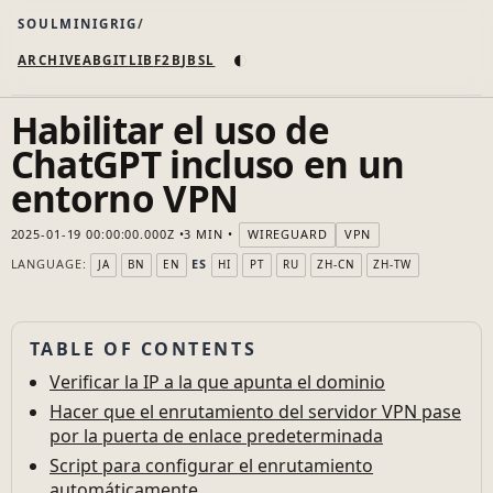
SOULMINIGRIG
◐
ARCHIVE
AB
GIT
LI
B
F2B
JB
SL
Habilitar el uso de
ChatGPT incluso en un
entorno VPN
2025-01-19 00:00:00.000Z
3 MIN
WIREGUARD
VPN
LANGUAGE:
ES
JA
BN
EN
HI
PT
RU
ZH-CN
ZH-TW
TABLE OF CONTENTS
Verificar la IP a la que apunta el dominio
Hacer que el enrutamiento del servidor VPN pase
por la puerta de enlace predeterminada
Script para configurar el enrutamiento
automáticamente