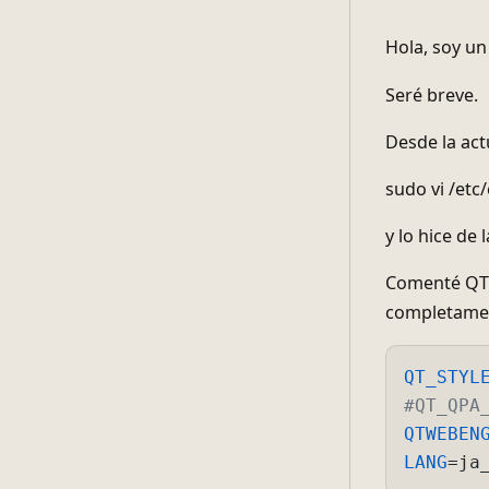
Hola, soy un 
Seré breve.
Desde la act
sudo vi /et
y lo hice de
Comenté QT_
completament
QT_STYL
#QT_QPA
QTWEBEN
LANG