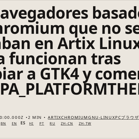
navegadores basad
hromium que no s
aban en Artix Linu
a funcionan tras
iar a GTK4 y come
PA_PLATFORMTHE
0:00.000Z
2 MIN
ARTIX
CHROMIUM
GNU-LINUX
PC
ブラウ
ES
BN
EN
HI
PT
RU
ZH-CN
ZH-TW