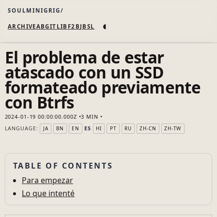
SOULMINIGRIG
◐
ARCHIVE
AB
GIT
LI
B
F2B
JB
SL
El problema de estar
atascado con un SSD
formateado previamente
con Btrfs
2024-01-19 00:00:00.000Z
3 MIN
LANGUAGE:
ES
JA
BN
EN
HI
PT
RU
ZH-CN
ZH-TW
TABLE OF CONTENTS
Para empezar
Lo que intenté