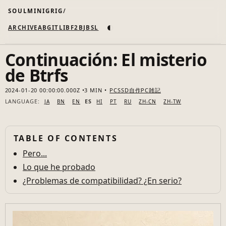
SOULMINIGRIG
◐
ARCHIVE
AB
GIT
LI
B
F2B
JB
SL
Continuación: El misterio
de Btrfs
2024-01-20 00:00:00.000Z
3 MIN
PC
SSD
自作PC
雑記
LANGUAGE:
ES
JA
BN
EN
HI
PT
RU
ZH-CN
ZH-TW
TABLE OF CONTENTS
Pero...
Lo que he probado
¿Problemas de compatibilidad? ¿En serio?