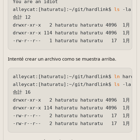
You are an idiot

alleycat:[haturatu]:~/git/hardlink$ 
ls
 -la

合計 12

drwxr-xr-x   2 haturatu haturatu 4096  1月 12 
drwxr-xr-x 114 haturatu haturatu 4096  1月 12 
Intenté crear un archivo como se muestra arriba.
alleycat:[haturatu]:~/git/hardlink$ 
ln
 hardli
alleycat:[haturatu]:~/git/hardlink$ 
ls
 -la

合計 16

drwxr-xr-x   2 haturatu haturatu 4096  1月 12 
drwxr-xr-x 114 haturatu haturatu 4096  1月 12 
-rw-r--r--   2 haturatu haturatu   17  1月 12 