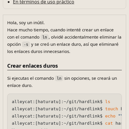
En términos de uso práctico
Hola, soy un inútil.
Hace mucho tiempo, cuando intenté crear un enlace
con el comando
, olvidé accidentalmente eliminar la
ln
opción
y se creó un enlace duro, así que eliminaré
-s
los enlaces duros innecesarios.
Crear enlaces duros
Si ejecutas el comando
sin opciones, se creará un
ln
enlace duro.
alleycat:[haturatu]:~/git/hardlink$ 
ls
alleycat:[haturatu]:~/git/hardlink$ 
touch
 har
alleycat:[haturatu]:~/git/hardlink$ 
echo
"You
alleycat:[haturatu]:~/git/hardlink$ 
cat
 hardl