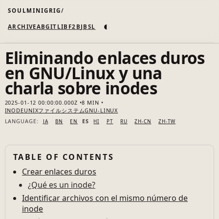
SOULMINIGRIG
◐
ARCHIVE
AB
GIT
LI
B
F2B
JB
SL
Eliminando enlaces duros
en GNU/Linux y una
charla sobre inodes
2025-01-12 00:00:00.000Z
8 MIN
INODE
UNIX
ファイルシステム
GNU-LINUX
LANGUAGE:
ES
JA
BN
EN
HI
PT
RU
ZH-CN
ZH-TW
TABLE OF CONTENTS
Crear enlaces duros
¿Qué es un inode?
Identificar archivos con el mismo número de
inode