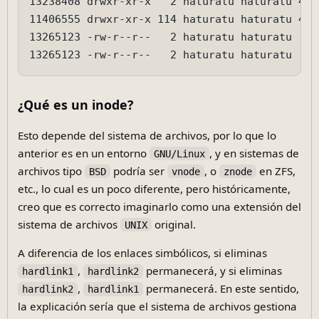
13238408 drwxr-xr-x   2 haturatu haturatu 409
11406555 drwxr-xr-x 114 haturatu haturatu 409
13265123 -rw-r--r--   2 haturatu haturatu   1
¿Qué es un inode?
Esto depende del sistema de archivos, por lo que lo
anterior es en un entorno
, y en sistemas de
GNU/Linux
archivos tipo
podría ser
, o
en ZFS,
BSD
vnode
znode
etc., lo cual es un poco diferente, pero históricamente,
creo que es correcto imaginarlo como una extensión del
sistema de archivos
original.
UNIX
A diferencia de los enlaces simbólicos, si eliminas
,
permanecerá, y si eliminas
hardlink1
hardlink2
,
permanecerá. En este sentido,
hardlink2
hardlink1
la explicación sería que el sistema de archivos gestiona