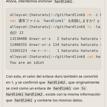
Ahora, intentemos eliminar
.
hardlink1
alleycat:[haturatu]:~/git/hardlink$ 
rm
rm
: 通常ファイル 
'hardlink1'
 を削除しますか? y

alleycat:[haturatu]:~/git/hardlink$ 
ls
 -lai

合計 12

13238408 drwxr-xr-x   2 haturatu haturatu 409
11406555 drwxr-xr-x 114 haturatu haturatu 409
13265123 -rw-r--r--   1 haturatu haturatu   1
alleycat:[haturatu]:~/git/hardlink$ 
cat
 hardl
Con esto, el valor del enlace duro también se convirtió
en 1, y se confirmó que
, que originalmente
hardlink2
se creó como un enlace de
con
hardlink1
ln 
, existe con la misma información
hardlink1 hardlink2
que
y contiene los mismos datos.
hardlink1