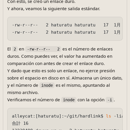
Con esto, se creó un enlace duro.
Y ahora, veamos la siguiente salida estándar.
-rw-r--r--   2 haturatu haturatu   17  1月 12 
El
en
es el número de enlaces
2
-rw-r--r--   2
duros. Como puedes ver, el valor ha aumentado en
comparación con antes de crear el enlace duro.
Y dado que esto es solo un enlace, no ejerce presión
sobre el espacio en disco en sí. Almacena un único dato,
y el número de
es el mismo, apuntando al
inode
mismo archivo.
Verificamos el número de
con la opción
.
inode
-i
alleycat:[haturatu]:~/git/hardlink$ 
ls
 -lia

合計 16
