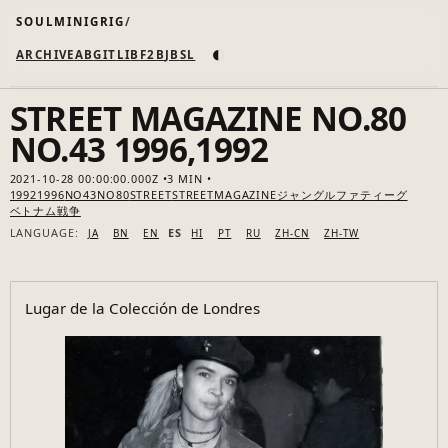
SOULMINIGRIG
◐
ARCHIVE
AB
GIT
LI
B
F2B
JB
SL
STREET MAGAZINE NO.80
NO.43 1996,1992
2021-10-28 00:00:00.000Z
3 MIN
1992
1996
NO43
NO80
STREET
STREETMAGAZINE
ジャングルファティーグ
ベトナム戦争
LANGUAGE:
ES
JA
BN
EN
HI
PT
RU
ZH-CN
ZH-TW
Lugar de la Colección de Londres