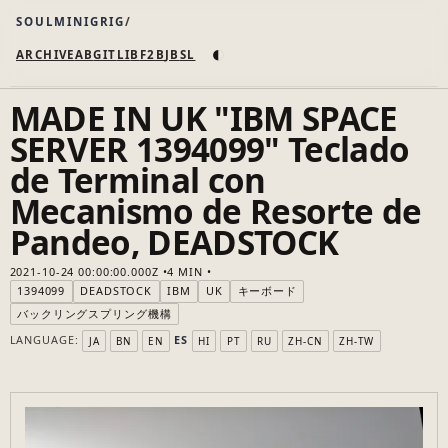
SOULMINIGRIG
◐
ARCHIVE
AB
GIT
LI
B
F2B
JB
SL
MADE IN UK "IBM SPACE
SERVER 1394099" Teclado
de Terminal con
Mecanismo de Resorte de
Pandeo, DEADSTOCK
2021-10-24 00:00:00.000Z
4 MIN
1394099
DEADSTOCK
IBM
UK
キーボード
バックリングスプリング機構
LANGUAGE:
ES
JA
BN
EN
HI
PT
RU
ZH-CN
ZH-TW