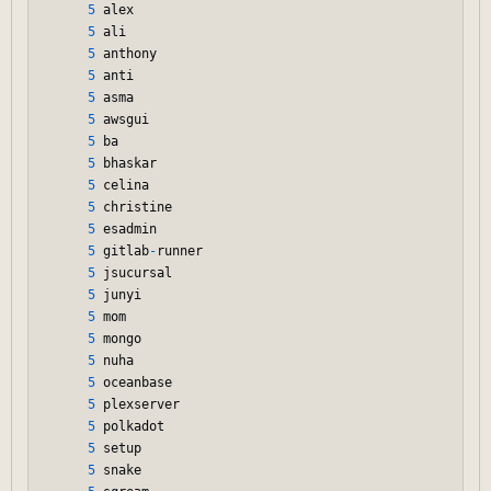
5
 alex

5
 ali

5
 anthony

5
 anti

5
 asma

5
 awsgui

5
 ba

5
 bhaskar

5
 celina

5
 christine

5
 esadmin

5
 gitlab
-
runner

5
 jsucursal

5
 junyi

5
 mom

5
 mongo

5
 nuha

5
 oceanbase

5
 plexserver

5
 polkadot

5
 setup

5
 snake
