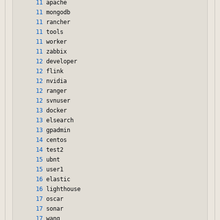
11
 apache

11
 mongodb

11
 rancher

11
 tools

11
 worker

11
 zabbix

12
 developer

12
 flink

12
 nvidia

12
 ranger

12
 svnuser

13
 docker

13
 elsearch

13
 gpadmin

14
 centos

14
 test2

15
 ubnt

15
 user1

16
 elastic

16
 lighthouse

17
 oscar

17
 sonar

17
 wang
