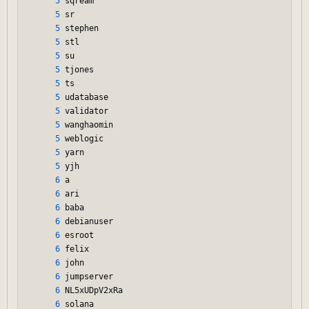
5
 sqream

5
 sr

5
 stephen

5
 stl

5
 su

5
 tjones

5
 ts

5
 udatabase

5
 validator

5
 wanghaomin

5
 weblogic

5
 yarn

5
 yjh

6
 a

6
 ari

6
 baba

6
 debianuser

6
 esroot

6
 felix

6
 john

6
 jumpserver

6
 NL5xUDpV2xRa

6
 solana
