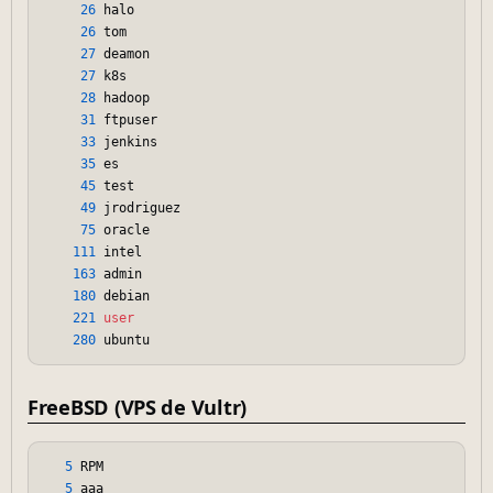
26
 halo

26
 tom

27
 deamon

27
 k8s

28
 hadoop

31
 ftpuser

33
 jenkins

35
 es

45
 test

49
 jrodriguez

75
 oracle

111
 intel

163
 admin

180
 debian

221
user
280
FreeBSD (VPS de Vultr)
5
 RPM

5
 aaa
