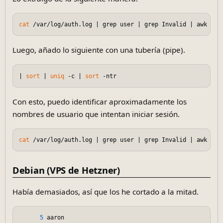
cat
 /var/log/auth.log | grep user | grep Invalid | awk 
'{p
Luego, añado lo siguiente con una tubería (pipe).
| 
sort
 | 
uniq
 -c | 
sort
Con esto, puedo identificar aproximadamente los
nombres de usuario que intentan iniciar sesión.
cat
 /var/log/auth.log | grep user | grep Invalid | awk 
'{p
Debian (VPS de Hetzner)
Había demasiados, así que los he cortado a la mitad.
5
 aaron
