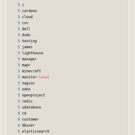
5
 c

5
 cardano

5
 cloud

5
 cxc

5
 dell

5
 dudu

5
 hosting

5
 james

5
 lighthouse

5
 manager

5
 mapr

5
 minecraft

5
 monitor-
local
5
 nagios

5
 odoo

5
 openproject

5
 redis

5
 udatabase

6
 cd

6
 customer

6
 dbuser

6
 elasticsearch
