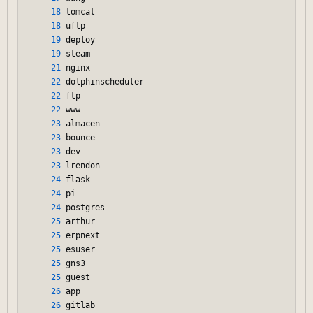
18
 tomcat

18
 uftp

19
 deploy

19
 steam

21
 nginx

22
 dolphinscheduler

22
 ftp

22
 www

23
 almacen

23
 bounce

23
 dev

23
 lrendon

24
 flask

24
 pi

24
 postgres

25
 arthur

25
 erpnext

25
 esuser

25
 gns3

25
 guest

26
 app

26
 gitlab
