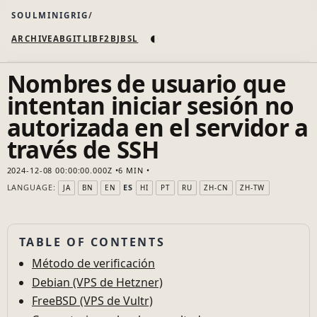
SOULMINIGRIG
◐
ARCHIVE
AB
GIT
LI
B
F2B
JB
SL
Nombres de usuario que
intentan iniciar sesión no
autorizada en el servidor a
través de SSH
2024-12-08 00:00:00.000Z
6 MIN
LANGUAGE:
ES
JA
BN
EN
HI
PT
RU
ZH-CN
ZH-TW
TABLE OF CONTENTS
Método de verificación
Debian (VPS de Hetzner)
FreeBSD (VPS de Vultr)