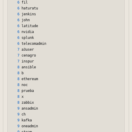
6
 fil

6
 haturatu

6
 jenkins

6
 john

6
 latitude

6
 nvidia

6
 splunk

6
 telecomadmin

7
 a3user

7
 cenagro

7
 inspur

8
 ansible

8
 b

8
 ethereum

8
 noc

8
 prueba

8
 x

8
 zabbix

9
 ansadmin

9
 ch

9
 kafka

9
 oneadmin
