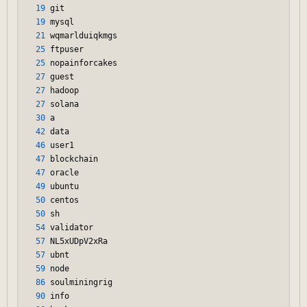
19
 git

19
 mysql

21
 wqmarlduiqkmgs

25
 ftpuser

25
 nopainforcakes

27
 guest

27
 hadoop

27
 solana

30
 a

42
 data

46
 user1

47
 blockchain

47
 oracle

49
 ubuntu

50
 centos

50
 sh

54
 validator

57
 NL5xUDpV2xRa

57
 ubnt

59
 node

86
 soulminingrig

90
 info
