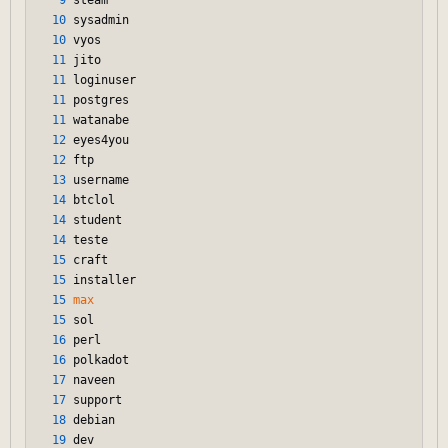
9
 steam

10
 sysadmin

10
 vyos

11
 jito

11
 loginuser

11
 postgres

11
 watanabe

12
 eyes4you

12
 ftp

13
 username

14
 btclol

14
 student

14
 teste

15
 craft

15
 installer

15
max
15
 sol

16
 perl

16
 polkadot

17
 naveen

17
 support

18
 debian

19
 dev
