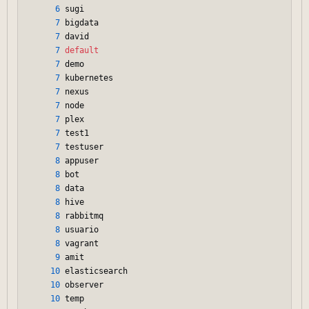
6
 sugi

7
 bigdata

7
 david

7
default
7
 demo

7
 kubernetes

7
 nexus

7
 node

7
 plex

7
 test1

7
 testuser

8
 appuser

8
 bot

8
 data

8
 hive

8
 rabbitmq

8
 usuario

8
 vagrant

9
 amit

10
 elasticsearch

10
 observer

10
 temp
