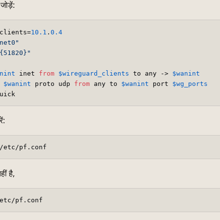
ोड़ें:
clients=
10.1
.
0.4
net0"
{51820}"
nint
 inet 
from
$wireguard_clients
 to any -> 
$wanint
 
$wanint
 proto udp 
from
 any to 
$wanint
 port 
$wg_ports
ं:
ीं है,