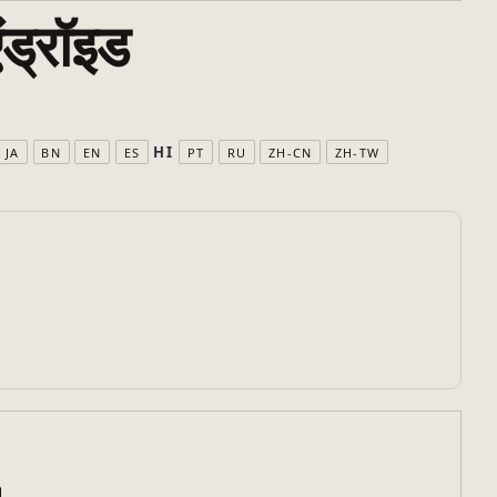
ंड्रॉइड
HI
JA
BN
EN
ES
PT
RU
ZH-CN
ZH-TW
।