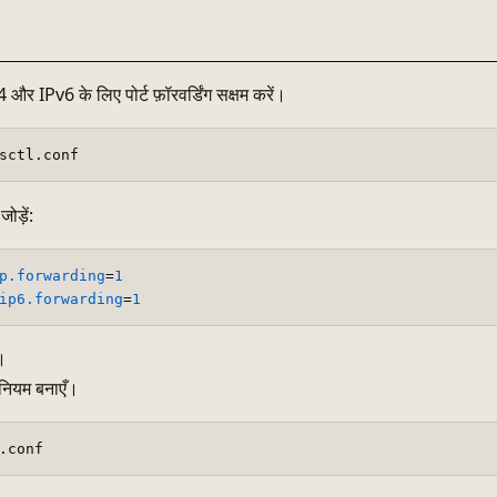
और IPv6 के लिए पोर्ट फ़ॉरवर्डिंग सक्षम करें।
ोड़ें:
p.forwarding
=
1
ip6.forwarding
=
1
ं।
नियम बनाएँ।