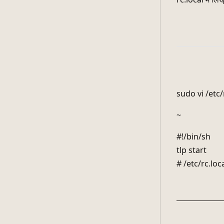
sudo vi /etc/
~
#!/bin/sh
tlp start
# /etc/rc.loca