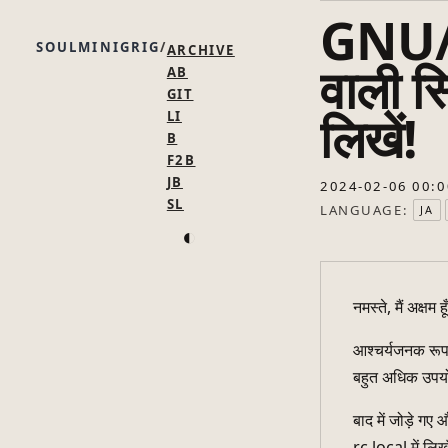
GNU/Li
SOULMINIGRIG
ARCHIVE
वाली स्
AB
GIT
लिखें!
LI
B
F2B
JB
2024-02-06 00:0
SL
LANGUAGE:
JA
◐
नमस्ते, मैं अक्षम ह
आश्चर्यजनक रूप स
बहुत अधिक उपयो
बाद में जोड़े गए
rc.local में लिख