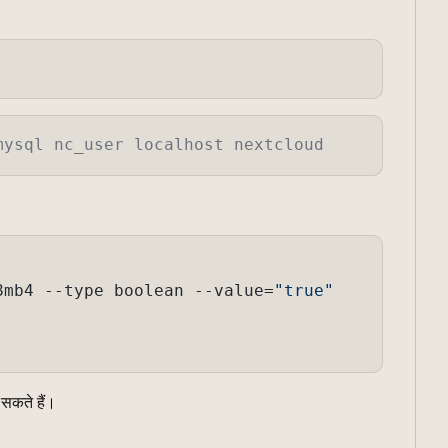
mysql nc_user localhost nextcloud
8mb4 --type boolean --value=
"true"
 सकते हैं।