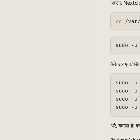
अगला, Nextcloud
cd
sudo -u
कैरेक्टर एन्कोडिं
sudo -u
sudo -u
sudo -u
sudo -u
अरे, कमाल है! ब
यह कुछ हद तक ते