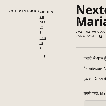
Nextc
SOULMINIGRIG
ARCHIVE
MariaDB
AB
GIT
LI
2024-02-06 00:0
B
LANGUAGE:
JA
F2B
JB
SL
◐
नमस्ते, मैं अक्षम ह
मैंने आखिरकार N
एक शर्त के रूप 
सबसे पहले, Mari