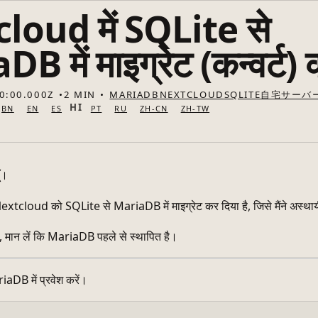
loud में SQLite से
 में माइग्रेट (कन्वर्ट) क
0:00.000Z
2 MIN
MARIADB
NEXTCLOUD
SQLITE
自宅サーバ
HI
BN
EN
ES
PT
RU
ZH-CN
ZH-TW
ूँ।
extcloud को SQLite से MariaDB में माइग्रेट कर दिया है, जिसे मैंने अस्थायी
में, मान लें कि MariaDB पहले से स्थापित है।
aDB में प्रवेश करें।