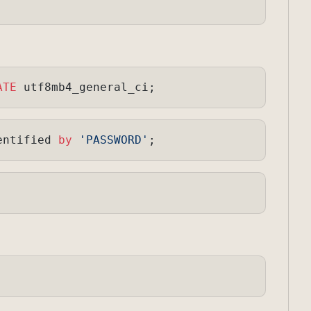
ATE
entified 
by
'PASSWORD'