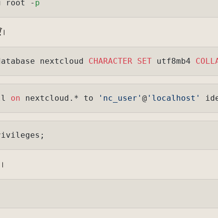
u root -
p
एँ।
database nextcloud 
CHARACTER
SET
 utf8mb4 
COLL
ll 
on
 nextcloud.* to 
'nc_user'
@
'localhost'
 id
ं।