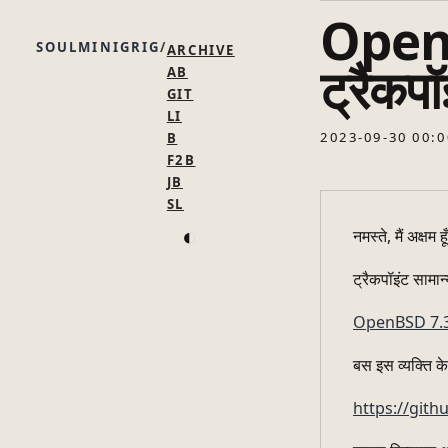
OpenB
SOULMINIGRIG
ARCHIVE
ट्रैकपॉ
AB
GIT
LI
2023-09-30 00:0
B
F2B
JB
SL
◐
नमस्ते, मैं अक्षम ह
ट्रैकपॉइंट सामान
OpenBSD 7.3 
बस इस व्यक्ति क
https://gith