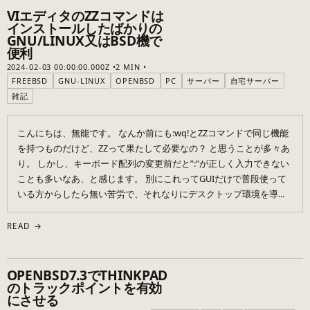
VIエディタのZZコマンドは
インストールしたばかりの
GNU/LINUX又はBSD機で
便利
2024-02-03 00:00:00.000Z
2 MIN
FREEBSD
GNU-LINUX
OPENBSD
PC
サーバー
自宅サーバー
雑記
こんにちは、無能です。 なんか前にも:wq!とZZコマンドで同じ機能
を持つものだけど、ZZって果たして必要なの？ と思うことが多々あ
り。 しかし、キーボード配列の変更前だと”:”が正しく入力できない
ことも多いなあ、と感じます。 別にこれってGUIだけで普段使って
いる方からしたら無い苦労で、それなりにデスクトップ環境を導...
READ →
OPENBSD7.3でTHINKPAD
のトラックポイントを有効
にさせる