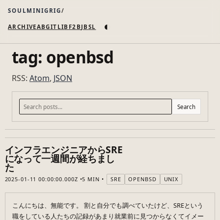
SOULMINIGRIG
◐
ARCHIVE
AB
GIT
LI
B
F2B
JB
SL
tag: openbsd
RSS:
Atom
,
JSON
Search
インフラエンジニアからSRE
になって一週間が経ちまし
た
2025-01-11 00:00:00.000Z
5 MIN
SRE
OPENBSD
UNIX
こんにちは、無能です。 割と自分でも調べていたけど、SREという
職をしている人たちの記録があまり就業前に見つからなくてイメー