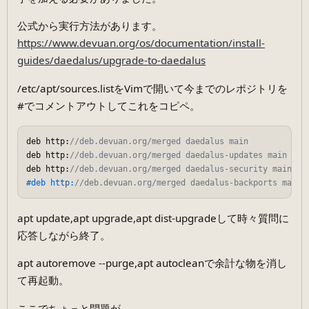
公式から実行方法があります。
https://www.devuan.org/os/documentation/install-
guides/daedalus/upgrade-to-daedalus
/etc/apt/sources.listをVimで開いて今までのレポジトリを
#でコメントアウトしてこれをコピペ。
deb http:
//deb.devuan.org/merged daedalus main
deb http:
//deb.devuan.org/merged daedalus-updates main
deb http:
//deb.devuan.org/merged daedalus-security main
#deb http:
//deb.devuan.org/merged daedalus-backports main
apt update,apt upgrade,apt dist-upgradeして時々質問に
応答しながら終了。
apt autoremove --purge,apt autocleanで余計な物を消し
て再起動。
ここでちょっと問題が。