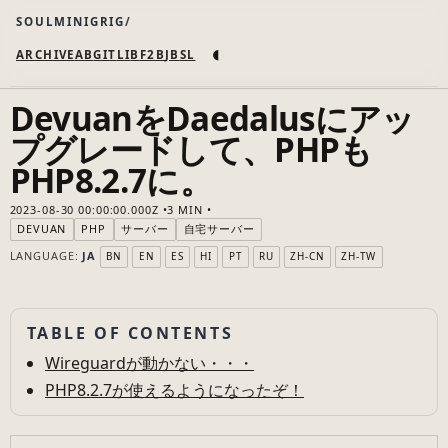
SOULMINIGRIG
◐
ARCHIVE
AB
GIT
LI
B
F2B
JB
SL
DevuanをDaedalusにアッ
プグレードして、PHPも
PHP8.2.7に。
2023-08-30 00:00:00.000Z
3 MIN
DEVUAN
PHP
サーバー
自宅サーバー
LANGUAGE:
JA
BN
EN
ES
HI
PT
RU
ZH-CN
ZH-TW
TABLE OF CONTENTS
Wireguardが動かない・・・
PHP8.2.7が使えるようになったぞ！