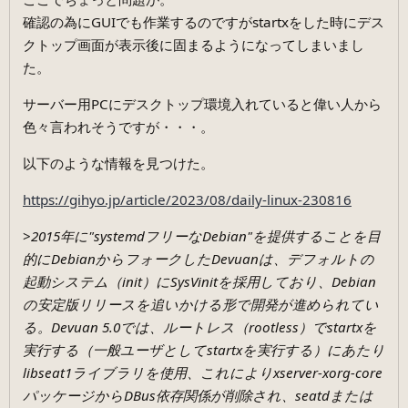
確認の為にGUIでも作業するのですがstartxをした時にデス
クトップ画面が表示後に固まるようになってしまいまし
た。
サーバー用PCにデスクトップ環境入れていると偉い人から
色々言われそうですが・・・。
以下のような情報を見つけた。
https://gihyo.jp/article/2023/08/daily-linux-230816
>
2015年に"systemdフリーなDebian"を提供することを目
的にDebianからフォークしたDevuanは、デフォルトの
起動システム（init）にSysVinitを採用しており、Debian
の安定版リリースを追いかける形で開発が進められてい
る。Devuan 5.0では、ルートレス（rootless）でstartxを
実行する（一般ユーザとしてstartxを実行する）にあたり
libseat1ライブラリを使用、これによりxserver-xorg-core
パッケージからDBus依存関係が削除され、seatdまたは