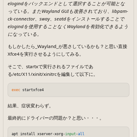
elogindをバックエンドとして選択することが可能とな
っている。またWayland GUIも改善されており、libpam-
ck-connector、sway、seatdをインストールすることで
elogindを使用することなくWaylandを有効化できるよう
になっている。
もしかしたら_Wayland_が悪さしているかも？と思い直接
Xfce4を実行させるようにしてみる。
そこで、startxで実行されるファイルであ
る/etc/X11/xinit/xinitrcを編集して以下に。
exec
結果、症状変わらず。
最終的にドライバーの問題か？と思い・・・。
apt install xserver-xorg-
input
-
all