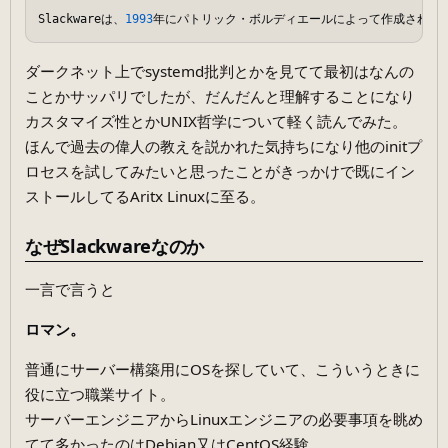
Slackwareは、
1993
年にパトリック・ボルディエールによって作成されたLi
ダークネット上でsystemd批判とかを見てて最初はなんの
ことかサッパリでしたが、だんだんと理解することになり
カスタマイズ性とかUNIX哲学について軽く読んでみた。
ほんで過去の偉人の教えを説かれた気持ちになり他のinitプ
ロセスを試してみたいと思ったことがきっかけで既にイン
ストールしてるAritx Linuxに至る。
なぜSlackwareなのか
一言で言うと
ロマン。
普通にサーバー構築用にOSを探していて、こういうときに
役に立つ職業サイト。
サーバーエンジニアからLinuxエンジニアの必要事項を眺め
てて多かったのはDebian又はCentOS経験。