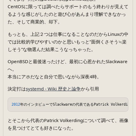
CentOSに限っては調べたらサポートのもう終わりが見えて
るような感じがしたのと遊び心があんまり理解できなかっ
た、そして商業的、却下。
もっとも、上記２つは仕事になることなのだからLinuxの中
では比較的学びやすいのかと思いもっと”面倒くさそう≒楽
しそう”な物選んだ結果こうなっちゃった。
OpenBSDと最後迷ったけど、最初に心惹かれたSlackware
へ。
本当にアホだなと自分で思いながら深夜4時。
決定打は
systemd - Wiki 歴史と論争
から引用
2012
年のインタビューでSlackwareの代表であるPatrick Volke
とそこから代表のPatrick Volkerdingについて調べて、画像
を見つけてとても好きになった。