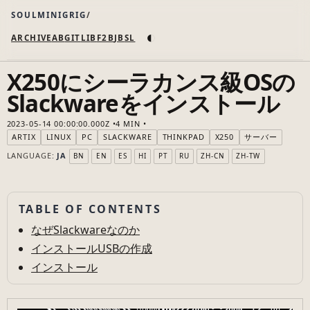
SOULMINIGRIG
◐
ARCHIVE
AB
GIT
LI
B
F2B
JB
SL
X250にシーラカンス級OSの
Slackwareをインストール
2023-05-14 00:00:00.000Z
4 MIN
ARTIX
LINUX
PC
SLACKWARE
THINKPAD
X250
サーバー
LANGUAGE:
JA
BN
EN
ES
HI
PT
RU
ZH-CN
ZH-TW
TABLE OF CONTENTS
なぜSlackwareなのか
インストールUSBの作成
インストール