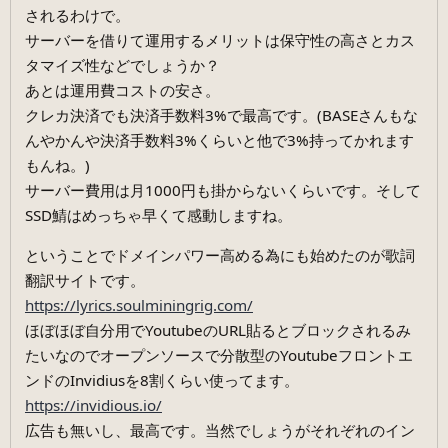
されるわけで。
サーバーを借りて運用するメリットは保守性の高さとカス
タマイズ性などでしょうか？
あとは運用費コストの安さ。
クレカ決済でも決済手数料3%で最高です。(BASEさんもな
んやかんや決済手数料3%くらいと他で3%持ってかれます
もんね。)
サーバー費用は月1000円も掛からないくらいです。そして
SSD鯖はめっちゃ早くて感動しますね。
ということでドメインパワー高める為にも始めたのが歌詞
翻訳サイトです。
https://lyrics.soulminingrig.com/
ほぼほぼ自分用でYoutubeのURL貼るとブロックされるみ
たいなのでオープンソースで分散型のYoutubeフロントエ
ンドのInvidiusを8割くらい使ってます。
https://invidious.io/
広告も無いし、最高です。当然でしょうがそれぞれのイン