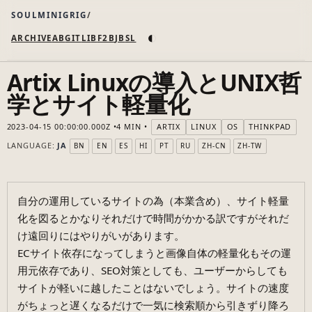
SOULMINIGRIG
◐
ARCHIVE
AB
GIT
LI
B
F2B
JB
SL
Artix Linuxの導入とUNIX哲
学とサイト軽量化
2023-04-15 00:00:00.000Z
4 MIN
ARTIX
LINUX
OS
THINKPAD
LANGUAGE:
JA
BN
EN
ES
HI
PT
RU
ZH-CN
ZH-TW
自分の運用しているサイトの為（本業含め）、サイト軽量
化を図るとかなりそれだけで時間がかかる訳ですがそれだ
け遠回りにはやりがいがあります。
ECサイト依存になってしまうと画像自体の軽量化もその運
用元依存であり、SEO対策としても、ユーザーからしても
サイトが軽いに越したことはないでしょう。サイトの速度
がちょっと遅くなるだけで一気に検索順から引きずり降ろ