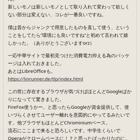
新しいモノは新しいモノとして取り入れて変わって欲しく
ない部分は変えない、コレが一番良いですね。
僕は昔からジャンクで用意したものを直して使う、という
ことをしてたら”環境にも良いですね”と初めて言われて嬉
しかった。（ありがとうございますorz）
一応中華サイトで最初見つけた消費電力抑える為のパッケ
ージは入れておきました。
あとはLibreOfficeも。
https://linrunner.de/tlp/index.html
この世に存在するブラウザが気づけばほとんどGoogleばか
りになってて驚きました。
FireFox使うかー。と思ったらGoogleが資金提供して、使
いづらくさせてユーザー離れを意図的にやってるみたいで
す。他ブラウザもほとんどChrominiumベース。
流石にここまで来ると恐ろしいです。中学生くらいで
Operaがクロームベースに！？と思ったばっかりなのに。