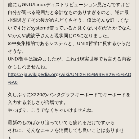
他にもGNU/Linuxディストリビューション見たんですけど
自分が調べる範囲だと余計なものありすぎるのと、逆に最
小限過ぎてその後がめんどくさそう、僕はそんな詳しくな
いですけどsystemd使っていると良くない(※)だとかでなん
やかんや諏訪子さんと現状同じOSになりました。
※中央集権的であるシステムと、UNIX哲学に反するからだ
そうな。
UNIX哲学は読みましたが、これは現実世界でも言える内容
かもしれませんね。
https://ja.wikipedia.org/wiki/UNIX%E5%93%B2%E5%AD
%A6
久しぶりにX220のパンタグラフキーボードでキーボードを
入力する楽しさが倍増です。
やっぱり、こうでなくちゃいけませんね。
最新のものばかり追っていても疲れるだけですから
それに、そんなにモノを消費しても良いことはありませ
ん。