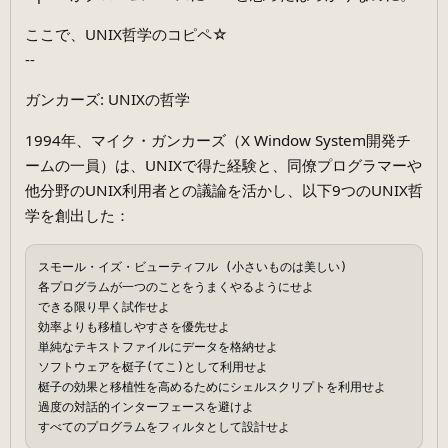
ここで、UNIX哲学のコピペ☆
--
ガンカーズ: UNIXの哲学
1994年、マイク・ガンカーズ（X Window System開発チ
ームの一員）は、UNIXで得た経験と、同僚プログラマーや
他分野のUNIX利用者との議論を活かし、以下9つのUNIX哲
学を創出した：
スモール・イズ・ビューティフル (小さいものは美しい)

各プログラムが一つのことをうまくやるようにせよ

できる限り早く試作せよ

効率よりも移植しやすさを優先せよ

単純なテキストファイルにデータを格納せよ

ソフトウェアを梃子(てこ)として利用せよ

梃子の効果と移植性を高めるためにシェルスクリプトを利用せよ

過度の対話的インターフェースを避けよ
