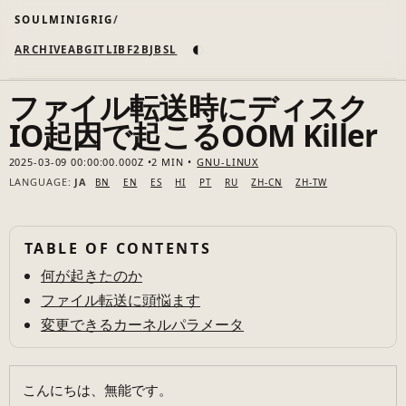
SOULMINIGRIG
◐
ARCHIVE
AB
GIT
LI
B
F2B
JB
SL
ファイル転送時にディスク
IO起因で起こるOOM Killer
2025-03-09 00:00:00.000Z
2 MIN
GNU-LINUX
LANGUAGE:
JA
BN
EN
ES
HI
PT
RU
ZH-CN
ZH-TW
TABLE OF CONTENTS
何が起きたのか
ファイル転送に頭悩ます
変更できるカーネルパラメータ
こんにちは、無能です。