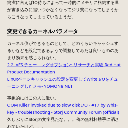
簡潔に言えばIO待ちによって一時的にメモリに格納する量
が書き込みに追いつかなくなってジリ貧になってしまうか
らこうなってしまっているようだ。
変更できるカーネルパラメータ
カーネル側ができるものとして、どのくらいキャッシュす
るかなどを設定できるようで調整してみたは良いもののあ
まり効果を感じられない。
2.2. VFS チューニングオプション: リサーチと実験 Red Hat
Product Documentation
Linuxページキャッシュの設定を変更してWrite I/Oをチュ
ーニングしたメモ- YOMON8.NET
事象的にはこの人に近い。
OOM Killer invoked due to slow disk I/O - #17 by Whis-
key - troubleshooting - Storj Community Forum (official)
久しぶりにStorjの文字見たな。。。俺の無料枠勝手に消さ
れていたけど。。。