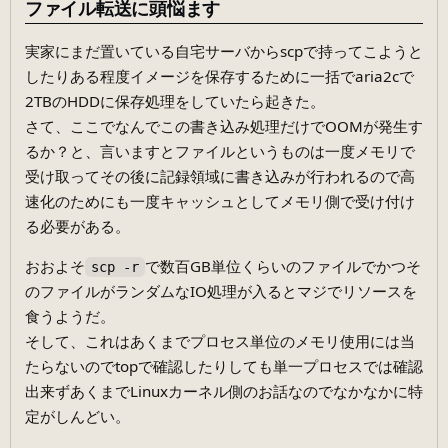
ファイル転送に頭悩ます
実家にまだ置いている自宅サーバからscpで持ってこようと
したりある程度イメージを保存するために一括でaria2cで
2TBのHDDに保存処理をしていたら起きた。
さて、ここでなんでこの書き込み処理だけでOOMが発生す
るか？と、言いますとファイルというものは一度メモリで
受け取ってその後に記録領域に書き込みが行われるので高
速化のためにも一度キャッシュとしてメモリ側で受け付け
る必要がある。
おおよそ
で数百GB単位くらいのファイルでかつそ
scp -r
のファイルがランダムなIO処理が入るとマジでリソースを
食うようだ。
そして、これはあくまでプロセス単位のメモリ使用には当
たらないのでtopで確認したりしても単一プロセスでは確認
出来ずあくまでLinuxカーネル側のお話なのでなかなかに特
定がしんどい。