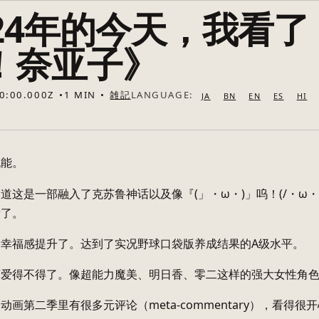
024年的今天，我看了
！奈亚子》
0:00.000Z
1 MIN
雑記
LANGUAGE:
JA
BN
EN
ES
HI
无能。
道这是一部融入了克苏鲁神话以及像『(」・ω・)」呜！(/・ω
看了。
幸福感提升了。达到了实况野球口袋版养成结果的A级水平。
可爱得不得了。像超能力魔美、明日香、零二这样的强大女性角
动画第二季里有很多元评论（meta-commentary），看得很