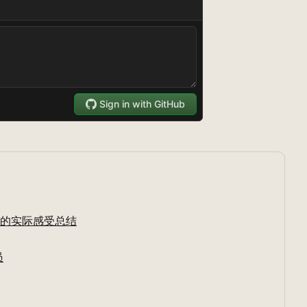
de 的实际感受总结
员