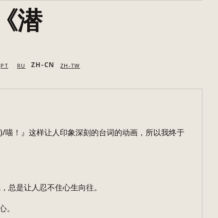
《潜
ZH-CN
PT
RU
ZH-TW
・)/喵！』这样让人印象深刻的台词的动画，所以我终于
色，总是让人忍不住心生向往。
开心。