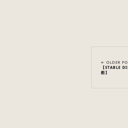
← OLDER PO
【STABLE
图】