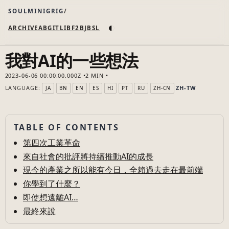
SOULMINIGRIG
◐
ARCHIVE
AB
GIT
LI
B
F2B
JB
SL
我對AI的一些想法
2023-06-06 00:00:00.000Z
2 MIN
LANGUAGE:
ZH-TW
JA
BN
EN
ES
HI
PT
RU
ZH-CN
TABLE OF CONTENTS
第四次工業革命
來自社會的批評將持續推動AI的成長
現今的產業之所以能有今日，全賴過去走在最前端
你學到了什麼？
即使想遠離AI…
最終來說